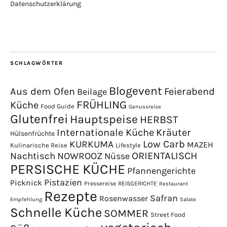
Datenschutzerklärung
SCHLAGWÖRTER
Blogevent
Aus dem Ofen
Feierabend
Beilage
FRÜHLING
Küche
Food Guide
Genussreise
Glutenfrei
Hauptspeise
HERBST
Internationale Küche
Kräuter
Hülsenfrüchte
Low Carb
KURKUMA
MAZEH
Kulinarische Reise
Lifestyle
NOWROOZ
ORIENTALISCH
Nachtisch
Nüsse
PERSISCHE KÜCHE
Pfannengerichte
Pistazien
Picknick
Pressereise
REISGERICHTE
Restaurant
Rezepte
Safran
Rosenwasser
Empfehlung
Salate
Schnelle Küche
SOMMER
Street Food