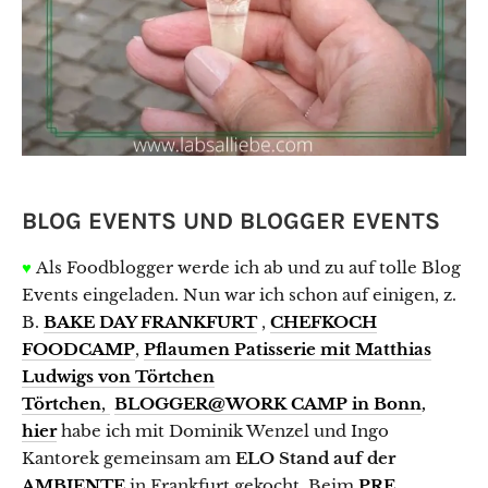
Mit meinem Newsletter bist du 1–2 Mal pro
Woche ganz nah dran an meinen neuesten
Rezepten, erhältst Tipps für den Alltag in der
Küche, reichlich kulinarische Inspiration und
Infos über Aktionen & Gewinnspiele
BLOG EVENTS UND BLOGGER EVENTS
♥
Als Foodblogger werde ich ab und zu auf tolle Blog
Datenschutzerklärung
Events eingeladen. Nun war ich schon auf einigen, z.
B.
BAKE DAY FRANKFURT
,
CHEFKOCH
FOODCAMP
,
Pflaumen Patisserie mit Matthias
Ludwigs von Törtchen
Törtchen
,
BLOGGER@WORK CAMP in Bonn
,
hier
habe ich mit Dominik Wenzel und Ingo
Kantorek gemeinsam am
ELO Stand auf der
AMBIENTE
in Frankfurt gekocht. Beim
PRE