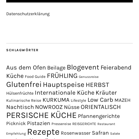
Datenschutzerklärung
SCHLAGWÖRTER
Blogevent
Aus dem Ofen
Feierabend
Beilage
FRÜHLING
Küche
Food Guide
Genussreise
Glutenfrei
Hauptspeise
HERBST
Internationale Küche
Kräuter
Hülsenfrüchte
Low Carb
KURKUMA
MAZEH
Kulinarische Reise
Lifestyle
NOWROOZ
ORIENTALISCH
Nachtisch
Nüsse
PERSISCHE KÜCHE
Pfannengerichte
Pistazien
Picknick
Pressereise
REISGERICHTE
Restaurant
Rezepte
Safran
Rosenwasser
Empfehlung
Salate