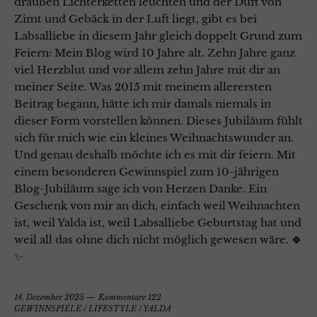
draußen Lichterketten leuchten und der Duft von
Zimt und Gebäck in der Luft liegt, gibt es bei
Labsalliebe in diesem Jahr gleich doppelt Grund zum
Feiern: Mein Blog wird 10 Jahre alt. Zehn Jahre ganz
viel Herzblut und vor allem zehn Jahre mit dir an
meiner Seite. Was 2015 mit meinem allerersten
Beitrag begann, hätte ich mir damals niemals in
dieser Form vorstellen können. Dieses Jubiläum fühlt
sich für mich wie ein kleines Weihnachtswunder an.
Und genau deshalb möchte ich es mit dir feiern. Mit
einem besonderen Gewinnspiel zum 10-jährigen
Blog-Jubiläum sage ich von Herzen Danke. Ein
Geschenk von mir an dich, einfach weil Weihnachten
ist, weil Yalda ist, weil Labsalliebe Geburtstag hat und
weil all das ohne dich nicht möglich gewesen wäre. 🍀
✨
14. Dezember 2025
Kommentare 122
GEWINNSPIELE
/
LIFESTYLE
/
YALDA