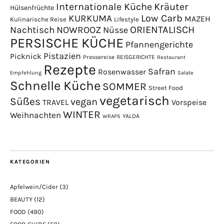
Internationale Küche
Kräuter
Hülsenfrüchte
Low Carb
KURKUMA
MAZEH
Kulinarische Reise
Lifestyle
NOWROOZ
ORIENTALISCH
Nachtisch
Nüsse
PERSISCHE KÜCHE
Pfannengerichte
Pistazien
Picknick
Pressereise
REISGERICHTE
Restaurant
Rezepte
Safran
Rosenwasser
Empfehlung
Salate
Schnelle Küche
SOMMER
Street Food
vegetarisch
Süßes
vegan
TRAVEL
Vorspeise
WINTER
Weihnachten
YALDA
WRAPS
KATEGORIEN
Apfelwein/Cider
(3)
BEAUTY
(12)
FOOD
(490)