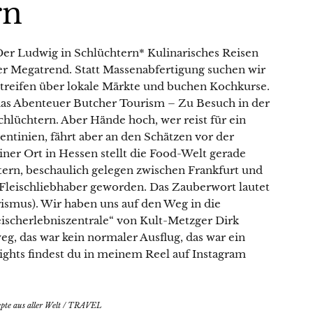
rn
 Der Ludwig in Schlüchtern* Kulinarisches Reisen
ter Megatrend. Statt Massenabfertigung suchen wir
streifen über lokale Märkte und buchen Kochkurse.
das Abenteuer Butcher Tourism – Zu Besuch in der
chlüchtern. Aber Hände hoch, wer reist für ein
entinien, fährt aber an den Schätzen vor der
iner Ort in Hessen stellt die Food-Welt gerade
tern, beschaulich gelegen zwischen Frankfurt und
r Fleischliebhaber geworden. Das Zauberwort lautet
smus). Wir haben uns auf den Weg in die
Lust auf eine kleine Portion
eischerlebniszentrale“ von Kult-Metzger Dirk
Küchenzauber in deinem Postfach?
g, das war kein normaler Ausflug, das war ein
lights findest du in meinem Reel auf Instagram
Mit meinem Newsletter bist du 1–2 Mal pro Woche
ganz nah dran an meinen neuesten Rezepten,
erhältst Tipps für den Alltag in der Küche, reichlich
kulinarische Inspiration und Infos über Aktionen &
pte aus aller Welt
/
TRAVEL