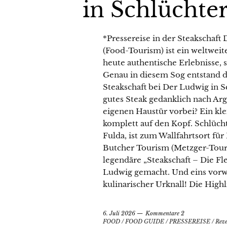
in Schlüchte
*Pressereise in der Steakschaft
(Food-Tourism) ist ein weltwei
heute authentische Erlebnisse, 
Genau in diesem Sog entstand 
Steakschaft bei Der Ludwig in S
gutes Steak gedanklich nach Arg
eigenen Haustür vorbei? Ein kle
komplett auf den Kopf. Schlüch
Fulda, ist zum Wallfahrtsort fü
Butcher Tourism (Metzger-Touri
legendäre „Steakschaft – Die Fl
Ludwig gemacht. Und eins vorwe
kulinarischer Urknall! Die High
6. Juli 2026
Kommentare 2
FOOD
/
FOOD GUIDE
/
PRESSEREISE
/
Reze