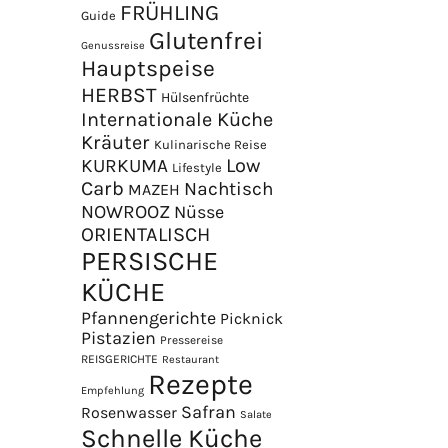
FRÜHLING
Guide
Glutenfrei
Genussreise
Hauptspeise
HERBST
Hülsenfrüchte
Internationale Küche
Kräuter
Kulinarische Reise
Low
KURKUMA
Lifestyle
Carb
Nachtisch
MAZEH
NOWROOZ
Nüsse
×
ORIENTALISCH
PERSISCHE
KÜCHE
Pfannengerichte
Picknick
Pistazien
Pressereise
REISGERICHTE
Restaurant
Rezepte
Empfehlung
Safran
Rosenwasser
Salate
Schnelle Küche