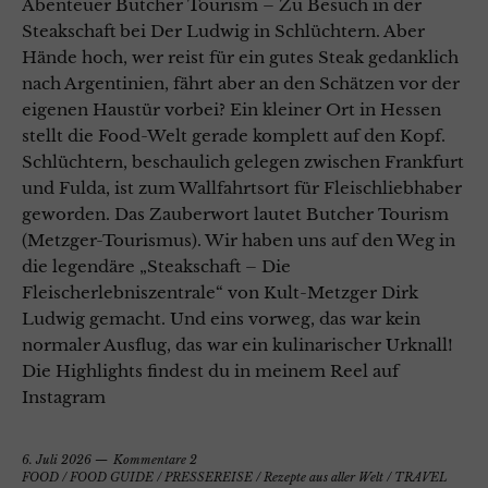
Abenteuer Butcher Tourism – Zu Besuch in der
Steakschaft bei Der Ludwig in Schlüchtern. Aber
Hände hoch, wer reist für ein gutes Steak gedanklich
nach Argentinien, fährt aber an den Schätzen vor der
eigenen Haustür vorbei? Ein kleiner Ort in Hessen
stellt die Food-Welt gerade komplett auf den Kopf.
Schlüchtern, beschaulich gelegen zwischen Frankfurt
und Fulda, ist zum Wallfahrtsort für Fleischliebhaber
geworden. Das Zauberwort lautet Butcher Tourism
(Metzger-Tourismus). Wir haben uns auf den Weg in
die legendäre „Steakschaft – Die
Fleischerlebniszentrale“ von Kult-Metzger Dirk
Ludwig gemacht. Und eins vorweg, das war kein
normaler Ausflug, das war ein kulinarischer Urknall!
Die Highlights findest du in meinem Reel auf
Instagram
6. Juli 2026
Kommentare 2
FOOD
/
FOOD GUIDE
/
PRESSEREISE
/
Rezepte aus aller Welt
/
TRAVEL