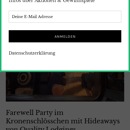
Infos über Aktionen & Gewinnspiele
Datenschutzerklärung
Farewell Party im
Kronenschlösschen mit Hideaways
von Quality Lodgings