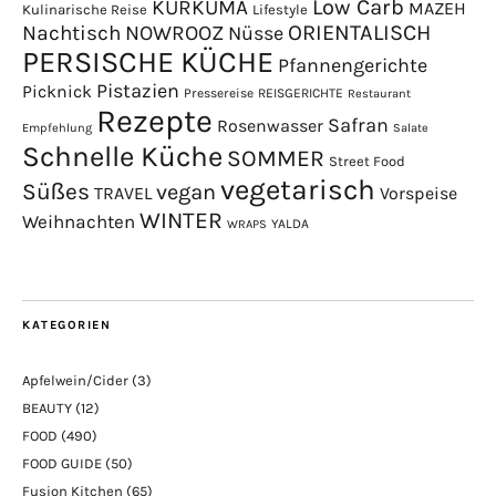
Low Carb
KURKUMA
MAZEH
Kulinarische Reise
Lifestyle
NOWROOZ
ORIENTALISCH
Nachtisch
Nüsse
PERSISCHE KÜCHE
Pfannengerichte
Pistazien
Picknick
Pressereise
REISGERICHTE
Restaurant
Rezepte
Safran
Rosenwasser
Empfehlung
Salate
Schnelle Küche
SOMMER
Street Food
vegetarisch
Süßes
vegan
TRAVEL
Vorspeise
WINTER
Weihnachten
YALDA
WRAPS
KATEGORIEN
Apfelwein/Cider
(3)
BEAUTY
(12)
FOOD
(490)
FOOD GUIDE
(50)
Fusion Kitchen
(65)