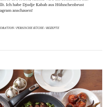
llt. Ich habe Djudje Kabab aus Hühnchenbrust
stagram anschauen!
KORATION
/
PERSISCHE KÜCHE
/
REZEPTE
Lust auf eine kleine Portion
Küchenzauber in deinem Postfach?
Mit meinem Newsletter bist du 1–2 Mal pro Woche
ganz nah dran an meinen neuesten Rezepten,
erhältst Tipps für den Alltag in der Küche, reichlich
kulinarische Inspiration und Infos über Aktionen &