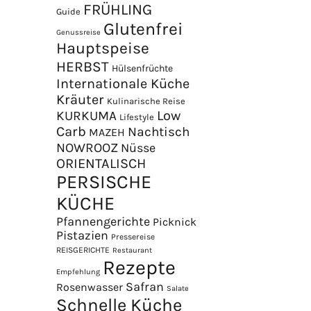
FRÜHLING
Guide
Glutenfrei
Genussreise
Hauptspeise
HERBST
Hülsenfrüchte
Internationale Küche
Kräuter
Kulinarische Reise
Low
KURKUMA
Lifestyle
Carb
Nachtisch
MAZEH
NOWROOZ
Nüsse
×
ORIENTALISCH
PERSISCHE
KÜCHE
Pfannengerichte
Picknick
Pistazien
Pressereise
REISGERICHTE
Restaurant
Rezepte
Empfehlung
Safran
Rosenwasser
Salate
Schnelle Küche