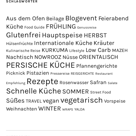
SCHLAGWÖRTER
Blogevent
Aus dem Ofen
Feierabend
Beilage
FRÜHLING
Küche
Food Guide
Genussreise
Glutenfrei
Hauptspeise
HERBST
Internationale Küche
Kräuter
Hülsenfrüchte
Low Carb
KURKUMA
MAZEH
Kulinarische Reise
Lifestyle
NOWROOZ
ORIENTALISCH
Nachtisch
Nüsse
PERSISCHE KÜCHE
Pfannengerichte
Pistazien
Picknick
Pressereise
REISGERICHTE
Restaurant
Rezepte
Safran
Rosenwasser
Empfehlung
Salate
Schnelle Küche
SOMMER
Street Food
vegetarisch
Süßes
vegan
TRAVEL
Vorspeise
WINTER
Weihnachten
YALDA
WRAPS