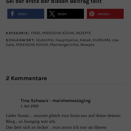
Sei der erste der diesen Beitrag teilt
teilen
teilen
merken
FOOD
,
PERSISCHE KÜCHE
,
REZEPTE
KATEGORIE:
Glutenfrei
,
Hauptspeise
,
Kabab
,
KURKUMA
,
Low
SCHLAGWORT:
Carb
,
PERSISCHE KÜCHE
,
Pfannengerichte
,
Rezepte
2 Kommentare
Tina Schwarz - mainhomestaging
1. Juli 2022
Liebe Susan … musste gleich von Insta aus auf deine deinen
Blog… so hungrig war ich.
Das liest sich so lecker .. nun muss ich nur an diesen