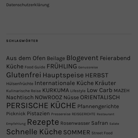
Datenschutzerklärung
SCHLAGWÖRTER
Blogevent
Aus dem Ofen
Feierabend
Beilage
FRÜHLING
Küche
Food Guide
Genussreise
Glutenfrei
Hauptspeise
HERBST
Internationale Küche
Kräuter
Hülsenfrüchte
Low Carb
KURKUMA
MAZEH
Kulinarische Reise
Lifestyle
NOWROOZ
ORIENTALISCH
Nachtisch
Nüsse
PERSISCHE KÜCHE
Pfannengerichte
Pistazien
Picknick
Pressereise
REISGERICHTE
Restaurant
Rezepte
Safran
Rosenwasser
Empfehlung
Salate
Schnelle Küche
SOMMER
Street Food