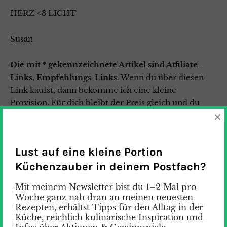
HERZ <3 LICHT
Susan
Die mit * gekennzeichnete Artikel sind Affiliate-
Links, Empfehlungs-Links
. Wenn du über diesen
Link kaufst, dann bekomme ich eine kleine
Provision. Für dich bleibt der Preis gleich und du
×
kannst so meine Arbeit ganz einfach unterstützen.
Ein riesiges Dankeschön
♥
Lust auf eine kleine Portion
Küchenzauber in deinem Postfach?
Mit meinem Newsletter bist du 1–2 Mal pro
Woche ganz nah dran an meinen neuesten
Rezepten, erhältst Tipps für den Alltag in der
Küche, reichlich kulinarische Inspiration und