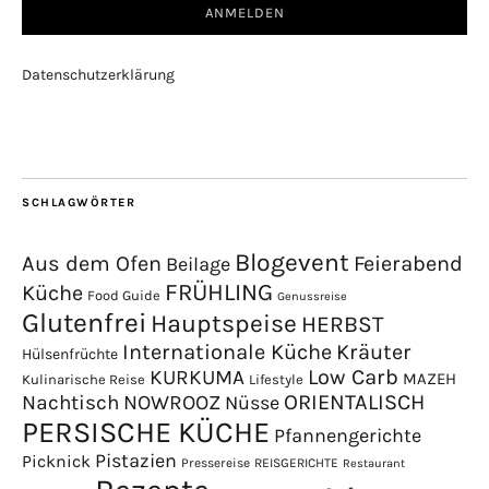
Datenschutzerklärung
SCHLAGWÖRTER
Blogevent
Aus dem Ofen
Feierabend
Beilage
FRÜHLING
Küche
Food Guide
Genussreise
Glutenfrei
Hauptspeise
HERBST
Internationale Küche
Kräuter
Hülsenfrüchte
Low Carb
KURKUMA
MAZEH
Kulinarische Reise
Lifestyle
NOWROOZ
ORIENTALISCH
Nachtisch
Nüsse
PERSISCHE KÜCHE
Pfannengerichte
Pistazien
Picknick
Pressereise
REISGERICHTE
Restaurant