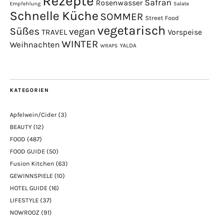
Rezepte
Safran
Rosenwasser
Empfehlung
Salate
Schnelle Küche
SOMMER
Street Food
vegetarisch
Süßes
vegan
TRAVEL
Vorspeise
WINTER
Weihnachten
YALDA
WRAPS
KATEGORIEN
Apfelwein/Cider
(3)
BEAUTY
(12)
FOOD
(487)
FOOD GUIDE
(50)
Fusion Kitchen
(63)
GEWINNSPIELE
(10)
HOTEL GUIDE
(16)
LIFESTYLE
(37)
NOWROOZ
(91)