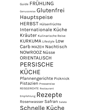
FRÜHLING
Guide
Glutenfrei
Genussreise
Hauptspeise
HERBST
Hülsenfrüchte
Internationale Küche
Kräuter
Kulinarische Reise
Low
KURKUMA
Lifestyle
Carb
Nachtisch
MAZEH
NOWROOZ
Nüsse
×
ORIENTALISCH
PERSISCHE
KÜCHE
Pfannengerichte
Picknick
Pistazien
Pressereise
REISGERICHTE
Restaurant
Rezepte
Empfehlung
Safran
Rosenwasser
Salate
Schnelle Küche