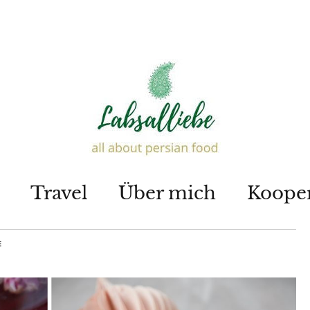
Travel
Über mich
Koope
E