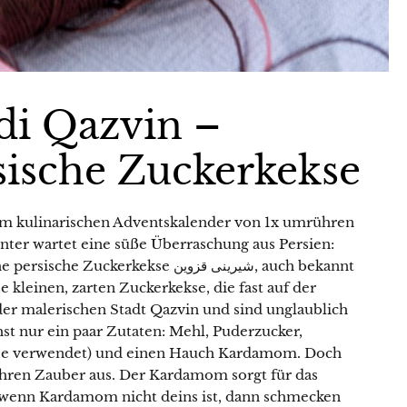
di Qazvin –
sische Zuckerkekse
 im kulinarischen Adventskalender von 1x umrühren
nter wartet eine süße Überraschung aus Persien:
ckerkekse شیرینی قزوین, auch bekannt
r malerischen Stadt Qazvin und sind unglaublich
st nur ein paar Zutaten: Mehl, Puderzucker,
hee verwendet) und einen Hauch Kardamom. Doch
ihren Zauber aus. Der Kardamom sorgt für das
wenn Kardamom nicht deins ist, dann schmecken