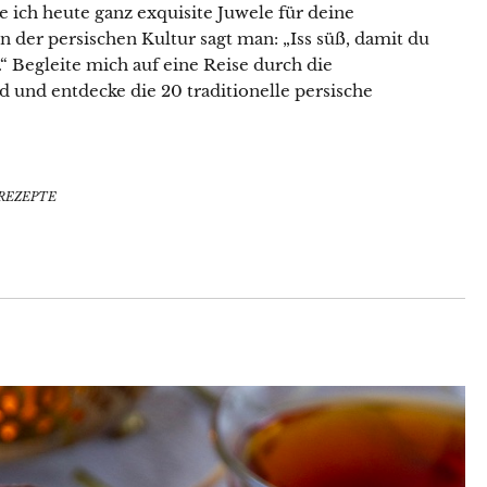
 ich heute ganz exquisite Juwele für deine
n der persischen Kultur sagt man: „Iss süß, damit du
.“ Begleite mich auf eine Reise durch die
 und entdecke die 20 traditionelle persische
REZEPTE
Lust auf eine kleine Portion
Küchenzauber in deinem Postfach?
Mit meinem Newsletter bist du 1–2 Mal pro Woche
ganz nah dran an meinen neuesten Rezepten,
erhältst Tipps für den Alltag in der Küche, reichlich
kulinarische Inspiration und Infos über Aktionen &