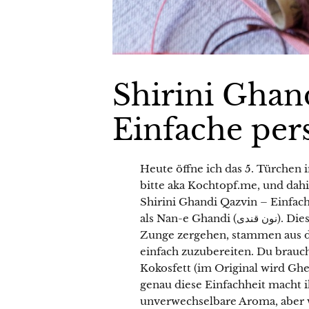
Shirini Ghan
Einfache per
Heute öffne ich das 5. Türchen
bitte aka Kochtopf.me, und dahi
Shirini Ghandi Qazvin – Einfache persische Zu
als Nan-e Ghandi (نون قندی). Diese kleinen, zarten Zuckerkekse, die fast auf der
Zunge zergehen, stammen aus de
einfach zuzubereiten. Du brauch
Kokosfett (im Original wird G
genau diese Einfachheit macht 
unverwechselbare Aroma, aber 