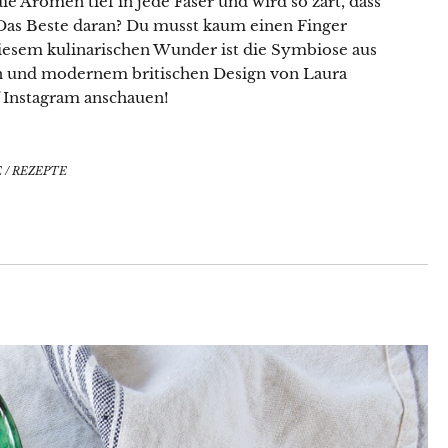
 Aromen tief in jede Faser und wird so zart, dass
t. Das Beste daran? Du musst kaum einen Finger
iesem kulinarischen Wunder ist die Symbiose aus
on und modernem britischen Design von Laura
 Instagram anschauen!
E
/
REZEPTE
Lust auf eine kleine Portion
Küchenzauber in deinem Postfach?
Mit meinem Newsletter bist du 1–2 Mal pro Woche
ganz nah dran an meinen neuesten Rezepten,
erhältst Tipps für den Alltag in der Küche, reichlich
kulinarische Inspiration und Infos über Aktionen &