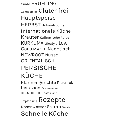
FRÜHLING
Guide
Glutenfrei
Genussreise
Hauptspeise
HERBST
Hülsenfrüchte
Internationale Küche
Kräuter
Kulinarische Reise
Low
KURKUMA
Lifestyle
Carb
Nachtisch
MAZEH
NOWROOZ
Nüsse
×
ORIENTALISCH
PERSISCHE
KÜCHE
Pfannengerichte
Picknick
Pistazien
Pressereise
REISGERICHTE
Restaurant
Rezepte
Empfehlung
Safran
Rosenwasser
Salate
Schnelle Küche