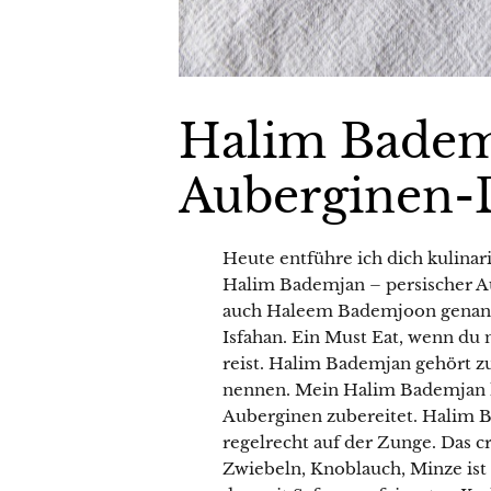
Halim Bademj
Heute entführe ich dich kulinar
Halim Bademjan – persischer Auberginen-Dip  بادمجان
auch Haleem Bademjoon genannt, 
Isfahan. Ein Must Eat, wenn du
reist. Halim Bademjan gehört z
nennen. Mein Halim Bademjan h
Auberginen zubereitet. Halim 
regelrecht auf der Zunge. Das c
Zwiebeln, Knoblauch, Minze ist