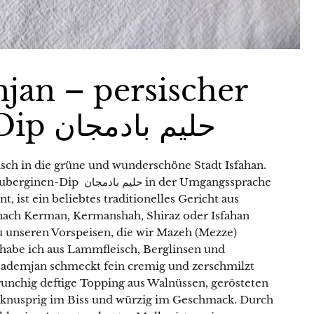
an – persischer
Auberginen-Dip حلیم بادمجان
isch in die grüne und wunderschöne Stadt Isfahan.
حلیم in der Umgangssprache
ist ein beliebtes traditionelles Gericht aus
 nach Kerman, Kermanshah, Shiraz oder Isfahan
u unseren Vorspeisen, die wir Mazeh (Mezze)
abe ich aus Lammfleisch, Berglinsen und
Bademjan schmeckt fein cremig und zerschmilzt
runchig deftige Topping aus Walnüssen, gerösteten
 knusprig im Biss und würzig im Geschmack. Durch