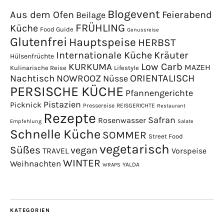
Blogevent
Aus dem Ofen
Feierabend
Beilage
FRÜHLING
Küche
Food Guide
Genussreise
Glutenfrei
Hauptspeise
HERBST
Internationale Küche
Kräuter
Hülsenfrüchte
Low Carb
KURKUMA
MAZEH
Kulinarische Reise
Lifestyle
NOWROOZ
ORIENTALISCH
Nachtisch
Nüsse
PERSISCHE KÜCHE
Pfannengerichte
Pistazien
Picknick
Pressereise
REISGERICHTE
Restaurant
Rezepte
Safran
Rosenwasser
Empfehlung
Salate
Schnelle Küche
SOMMER
Street Food
vegetarisch
Süßes
vegan
TRAVEL
Vorspeise
WINTER
Weihnachten
YALDA
WRAPS
KATEGORIEN