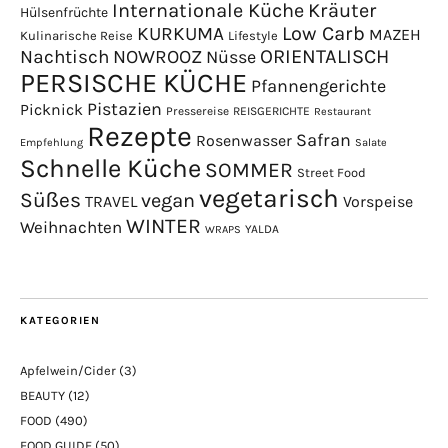
Internationale Küche
Kräuter
Hülsenfrüchte
Low Carb
KURKUMA
MAZEH
Kulinarische Reise
Lifestyle
NOWROOZ
ORIENTALISCH
Nachtisch
Nüsse
PERSISCHE KÜCHE
Pfannengerichte
Pistazien
Picknick
Pressereise
REISGERICHTE
Restaurant
Rezepte
Safran
Rosenwasser
Empfehlung
Salate
Schnelle Küche
SOMMER
Street Food
vegetarisch
Süßes
vegan
TRAVEL
Vorspeise
WINTER
Weihnachten
YALDA
WRAPS
KATEGORIEN
Apfelwein/Cider
(3)
BEAUTY
(12)
FOOD
(490)
FOOD GUIDE
(50)