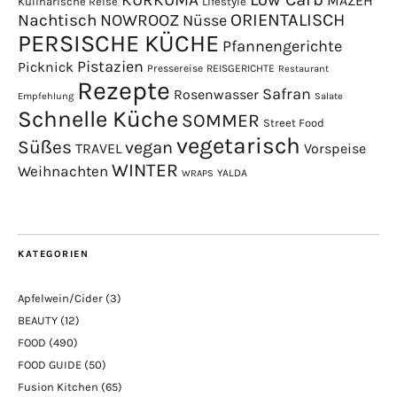
MAZEH
Kulinarische Reise
Lifestyle
NOWROOZ
ORIENTALISCH
Nachtisch
Nüsse
PERSISCHE KÜCHE
Pfannengerichte
Pistazien
Picknick
Pressereise
REISGERICHTE
Restaurant
Rezepte
Safran
Rosenwasser
Empfehlung
Salate
Schnelle Küche
SOMMER
Street Food
vegetarisch
Süßes
vegan
TRAVEL
Vorspeise
WINTER
Weihnachten
YALDA
WRAPS
KATEGORIEN
Apfelwein/Cider
(3)
BEAUTY
(12)
FOOD
(490)
FOOD GUIDE
(50)
Fusion Kitchen
(65)