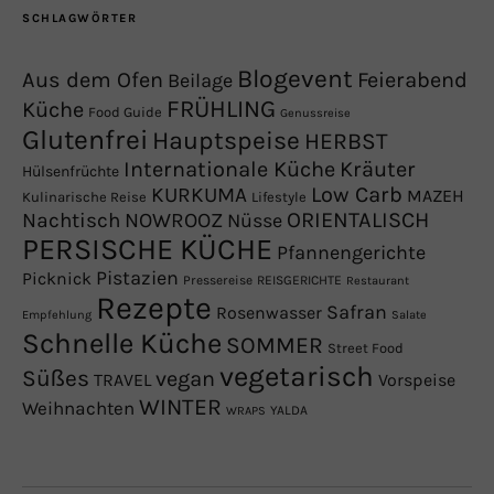
SCHLAGWÖRTER
Blogevent
Aus dem Ofen
Feierabend
Beilage
FRÜHLING
Küche
Food Guide
Genussreise
Glutenfrei
Hauptspeise
HERBST
Internationale Küche
Kräuter
Hülsenfrüchte
Low Carb
KURKUMA
MAZEH
Kulinarische Reise
Lifestyle
NOWROOZ
ORIENTALISCH
Nachtisch
Nüsse
PERSISCHE KÜCHE
Pfannengerichte
Pistazien
Picknick
Pressereise
REISGERICHTE
Restaurant
Rezepte
Safran
Rosenwasser
Empfehlung
Salate
Schnelle Küche
SOMMER
Street Food
vegetarisch
Süßes
vegan
TRAVEL
Vorspeise
WINTER
Weihnachten
YALDA
WRAPS