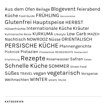
Blogevent
Aus dem Ofen
Feierabend
Beilage
FRÜHLING
Küche
Food Guide
Genussreise
Glutenfrei
Hauptspeise
HERBST
Internationale Küche
Kräuter
Hülsenfrüchte
Low Carb
KURKUMA
MAZEH
Kulinarische Reise
Lifestyle
NOWROOZ
ORIENTALISCH
Nachtisch
Nüsse
PERSISCHE KÜCHE
Pfannengerichte
Pistazien
Picknick
Pressereise
REISGERICHTE
Restaurant
Rezepte
Safran
Rosenwasser
Empfehlung
Salate
Schnelle Küche
SOMMER
Street Food
vegetarisch
Süßes
vegan
TRAVEL
Vorspeise
WINTER
Weihnachten
YALDA
WRAPS
KATEGORIEN