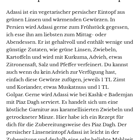
Adassi ist ein vegetarischer persischer Eintopf aus
grünen Linsen und wärmenden Gewürzen. In
Persien wird Adassi gerne zum Frühstück gegessen,
ich esse ihn am liebsten zum Mittag- oder
Abendessen. Er ist gehaltvoll und enthält wenige und
günstige Zutaten, wie grüne Linsen, Zwiebeln,
Kartoffeln und wird mit Kurkuma, Advieh, etwas
Zitronensaft, Salz und Pfeffer verfeinert. Du kannst
auch wenn du kein Advieh zur Verfügung hast,
einfach diese Gewürze zufügen, jeweils 1 TL Zimt
und Koriander, etwas Muskatnuss und 1 TL
Golpar. Gerne wird Adassi wie bei Kashk-e Bademjan
mit Piaz Dagh serviert. Es handelt sich um eine
köstliche Garnitur aus karamellisierten Zwiebeln und
×
getrockneter Minze. Hier habe ich ein Rezept für
dich für die Zubereitungsweise des Piaz Dagh. Der
persischer Linseneintopf Adassi ist leicht in der
Zubereitung und deshalb eine sehr beliebte Mahlzeit