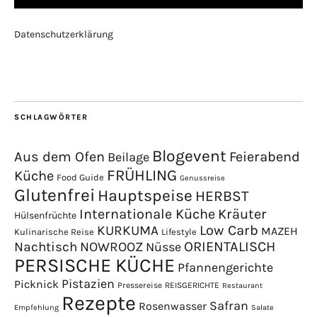
Datenschutzerklärung
SCHLAGWÖRTER
Blogevent
Aus dem Ofen
Feierabend
Beilage
FRÜHLING
Küche
Food Guide
Genussreise
Glutenfrei
Hauptspeise
HERBST
Internationale Küche
Kräuter
Hülsenfrüchte
Low Carb
KURKUMA
MAZEH
Kulinarische Reise
Lifestyle
NOWROOZ
ORIENTALISCH
Nachtisch
Nüsse
PERSISCHE KÜCHE
Pfannengerichte
Pistazien
Picknick
Pressereise
REISGERICHTE
Restaurant
Rezepte
Safran
Rosenwasser
Empfehlung
Salate