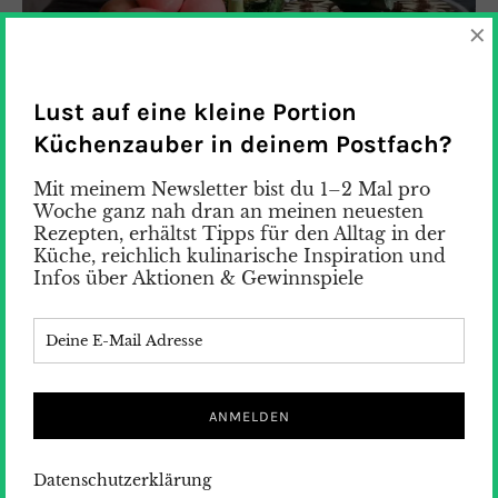
×
Lust auf eine kleine Portion
Küchenzauber in deinem Postfach?
Mit meinem Newsletter bist du 1–2 Mal pro
Sabzeh für Nowrooz selber ziehen
Woche ganz nah dran an meinen neuesten
Rezepten, erhältst Tipps für den Alltag in der
Küche, reichlich kulinarische Inspiration und
Sabzeh kündigt den Frühling an, ist ein Bestandteil
Infos über Aktionen & Gewinnspiele
des Haft Sins an Nowrooz und
symbolisiert Munterkeit, Lebendigkeit und das
beginnende neue Leben, das aus dem Samen
hervorbricht. Heute zeige ich dir, wie du ganz einfach
Sabzeh für Nowrooz oder Ostergras für Ostern aus
Linsen oder Weizen selber ziehen kannst. Sabzeh
ziehen wir in Persien aus unterschiedlichen
Hülsenfrüchten. Manche ziehen Sabzeh aus Linsen,
Datenschutzerklärung