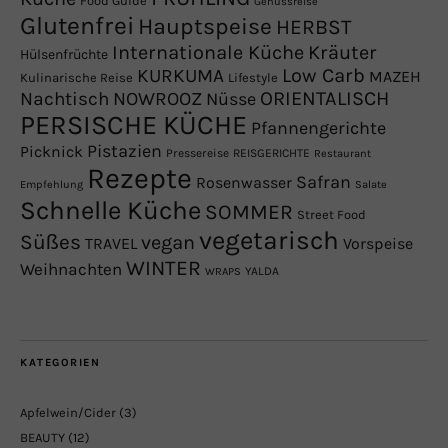
Food Guide
Genussreise
Glutenfrei
Hauptspeise
HERBST
Internationale Küche
Kräuter
Hülsenfrüchte
Low Carb
KURKUMA
MAZEH
Kulinarische Reise
Lifestyle
NOWROOZ
ORIENTALISCH
Nachtisch
Nüsse
PERSISCHE KÜCHE
Pfannengerichte
Pistazien
Picknick
Pressereise
REISGERICHTE
Restaurant
Rezepte
Safran
Rosenwasser
Empfehlung
Salate
Schnelle Küche
SOMMER
Street Food
vegetarisch
Süßes
vegan
TRAVEL
Vorspeise
WINTER
Weihnachten
YALDA
WRAPS
KATEGORIEN
Apfelwein/Cider
(3)
BEAUTY
(12)