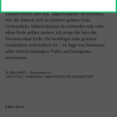
andere aus Gerste. Ich mag am liebsten Sabzeh aus
Weizen, für meine Augen sieht das grüne Gras
einfach schön zart aus. Täglich kannst du zusehen,
wie die Samen sich in schönes grünes Gras
verwandeln. Sabzeh kannst du entweder mit oder
ohne Erde selber ziehen, ich zeige dir hier die
Version ohne Erde. Du benötigst eine gewisse
Vorlaufzeit und solltest 10 – 14 Tage vor Nowrooz
oder Ostern anfangen. Video auf Instagram
anschauen
18. März 2019
Kommentare 11
LIFESTYLE
/
NOWROOZ
/
ORIENTALISCHE DEKORATION
ÜBER MICH