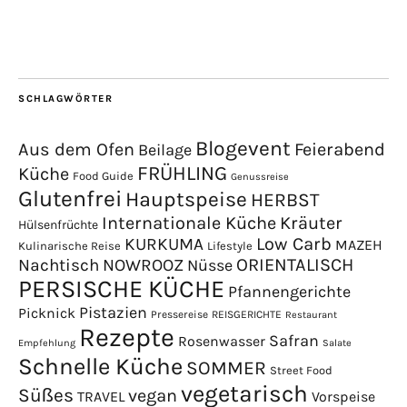
SCHLAGWÖRTER
Blogevent
Aus dem Ofen
Feierabend
Beilage
FRÜHLING
Küche
Food Guide
Genussreise
Glutenfrei
Hauptspeise
HERBST
Internationale Küche
Kräuter
Hülsenfrüchte
Low Carb
KURKUMA
MAZEH
Kulinarische Reise
Lifestyle
NOWROOZ
ORIENTALISCH
Nachtisch
Nüsse
PERSISCHE KÜCHE
Pfannengerichte
Pistazien
Picknick
Pressereise
REISGERICHTE
Restaurant
Rezepte
Safran
Rosenwasser
Empfehlung
Salate
Schnelle Küche
SOMMER
Street Food
vegetarisch
Süßes
vegan
TRAVEL
Vorspeise