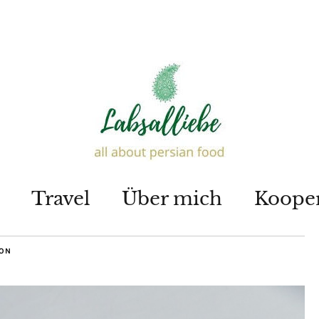
Travel
Über mich
Koope
ON