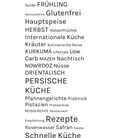
FRÜHLING
Guide
Glutenfrei
Genussreise
Hauptspeise
HERBST
Hülsenfrüchte
Internationale Küche
Kräuter
Kulinarische Reise
Low
KURKUMA
Lifestyle
Carb
Nachtisch
MAZEH
NOWROOZ
Nüsse
ORIENTALISCH
PERSISCHE
KÜCHE
Pfannengerichte
Picknick
Pistazien
Pressereise
REISGERICHTE
Restaurant
Rezepte
Empfehlung
Safran
Rosenwasser
Salate
Schnelle Küche