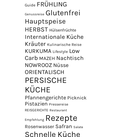
FRÜHLING
Guide
Glutenfrei
Genussreise
Hauptspeise
HERBST
Hülsenfrüchte
Internationale Küche
Kräuter
Kulinarische Reise
Low
KURKUMA
Lifestyle
Carb
Nachtisch
MAZEH
NOWROOZ
Nüsse
ORIENTALISCH
PERSISCHE
KÜCHE
Pfannengerichte
Picknick
Pistazien
Pressereise
REISGERICHTE
Restaurant
Rezepte
Empfehlung
Safran
Rosenwasser
Salate
Schnelle Küche