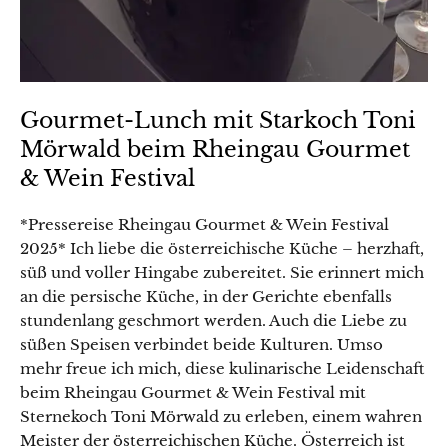
Gourmet-Lunch mit Starkoch Toni
Mörwald beim Rheingau Gourmet
& Wein Festival
×
*Pressereise Rheingau Gourmet & Wein Festival
2025* Ich liebe die österreichische Küche – herzhaft,
süß und voller Hingabe zubereitet. Sie erinnert mich
Lust auf eine kleine Portion
an die persische Küche, in der Gerichte ebenfalls
Küchenzauber in deinem Postfach?
stundenlang geschmort werden. Auch die Liebe zu
süßen Speisen verbindet beide Kulturen. Umso
Mit meinem Newsletter bist du 1–2 Mal pro
mehr freue ich mich, diese kulinarische Leidenschaft
Woche ganz nah dran an meinen neuesten
Rezepten, erhältst Tipps für den Alltag in der
beim Rheingau Gourmet & Wein Festival mit
Küche, reichlich kulinarische Inspiration und
Sternekoch Toni Mörwald zu erleben, einem wahren
Infos über Aktionen & Gewinnspiele
Meister der österreichischen Küche. Österreich ist