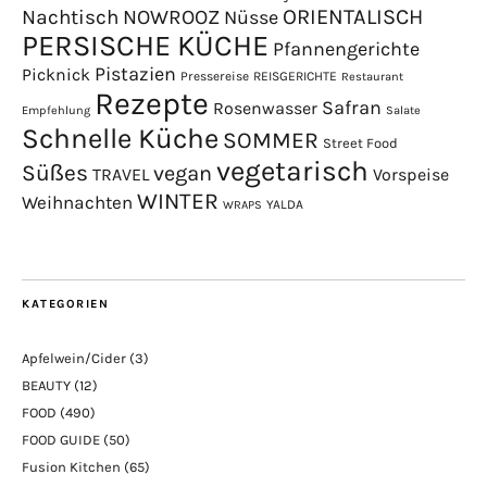
NOWROOZ
ORIENTALISCH
Nachtisch
Nüsse
PERSISCHE KÜCHE
Pfannengerichte
Pistazien
Picknick
Pressereise
REISGERICHTE
Restaurant
Rezepte
Safran
Rosenwasser
Empfehlung
Salate
Schnelle Küche
SOMMER
Street Food
vegetarisch
Süßes
vegan
TRAVEL
Vorspeise
WINTER
Weihnachten
YALDA
WRAPS
KATEGORIEN
Apfelwein/Cider
(3)
BEAUTY
(12)
FOOD
(490)
FOOD GUIDE
(50)
Fusion Kitchen
(65)