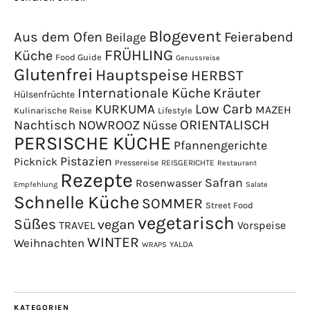
Blogevent
Aus dem Ofen
Feierabend
Beilage
FRÜHLING
Küche
Food Guide
Genussreise
Glutenfrei
Hauptspeise
HERBST
Internationale Küche
Kräuter
Hülsenfrüchte
Low Carb
KURKUMA
MAZEH
Kulinarische Reise
Lifestyle
NOWROOZ
ORIENTALISCH
Nachtisch
Nüsse
PERSISCHE KÜCHE
Pfannengerichte
Pistazien
Picknick
Pressereise
REISGERICHTE
Restaurant
Rezepte
Safran
Rosenwasser
Empfehlung
Salate
Schnelle Küche
SOMMER
Street Food
vegetarisch
Süßes
vegan
TRAVEL
Vorspeise
WINTER
Weihnachten
YALDA
WRAPS
KATEGORIEN