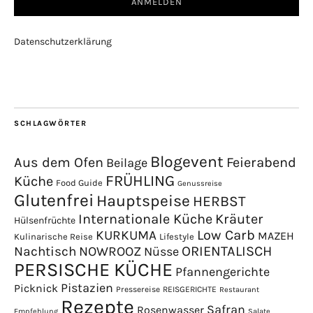
Datenschutzerklärung
SCHLAGWÖRTER
Blogevent
Aus dem Ofen
Feierabend
Beilage
FRÜHLING
Küche
Food Guide
Genussreise
Glutenfrei
Hauptspeise
HERBST
Internationale Küche
Kräuter
Hülsenfrüchte
Low Carb
KURKUMA
MAZEH
Kulinarische Reise
Lifestyle
NOWROOZ
ORIENTALISCH
Nachtisch
Nüsse
PERSISCHE KÜCHE
Pfannengerichte
Pistazien
Picknick
Pressereise
REISGERICHTE
Restaurant
Rezepte
Safran
Rosenwasser
Empfehlung
Salate