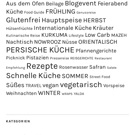
Blogevent
Aus dem Ofen
Feierabend
Beilage
FRÜHLING
Küche
Food Guide
Genussreise
Glutenfrei
Hauptspeise
HERBST
Internationale Küche
Kräuter
Hülsenfrüchte
Low Carb
KURKUMA
MAZEH
Kulinarische Reise
Lifestyle
NOWROOZ
ORIENTALISCH
Nachtisch
Nüsse
PERSISCHE KÜCHE
Pfannengerichte
Pistazien
Picknick
Pressereise
REISGERICHTE
Restaurant
Rezepte
Safran
Rosenwasser
Empfehlung
Salate
Schnelle Küche
SOMMER
Street Food
vegetarisch
Süßes
vegan
TRAVEL
Vorspeise
WINTER
Weihnachten
YALDA
WRAPS
KATEGORIEN