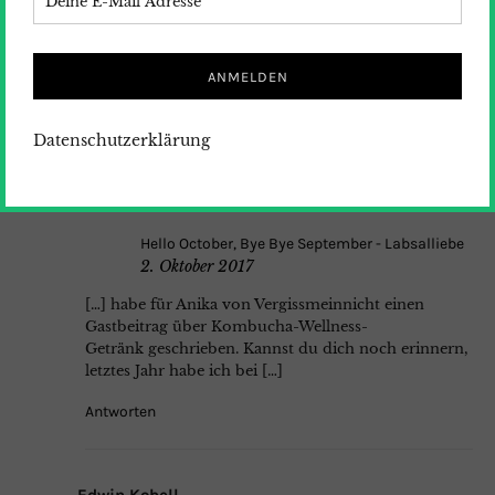
30. September 2017
[…] meinem vorherigen Beitrag Kombucha-
Wellness-Getränk habe ich erklärt wie du Kombucha
selber herstellen kannst. Heute zeige ich dir wie du
eine […]
Datenschutzerklärung
Antworten
Hello October, Bye Bye September - Labsalliebe
2. Oktober 2017
[…] habe für Anika von Vergissmeinnicht einen
Gastbeitrag über Kombucha-Wellness-
Getränk geschrieben. Kannst du dich noch erinnern,
letztes Jahr habe ich bei […]
Antworten
Edwin Kobell