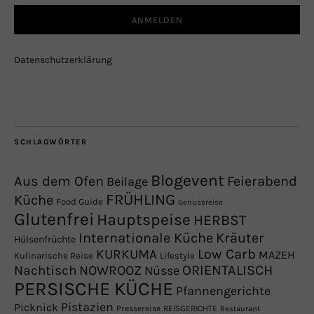
Datenschutzerklärung
SCHLAGWÖRTER
Blogevent
Aus dem Ofen
Feierabend
Beilage
FRÜHLING
Küche
Food Guide
Genussreise
Glutenfrei
Hauptspeise
HERBST
Internationale Küche
Kräuter
Hülsenfrüchte
Low Carb
KURKUMA
MAZEH
Kulinarische Reise
Lifestyle
NOWROOZ
ORIENTALISCH
Nachtisch
Nüsse
PERSISCHE KÜCHE
Pfannengerichte
Pistazien
Picknick
Pressereise
REISGERICHTE
Restaurant