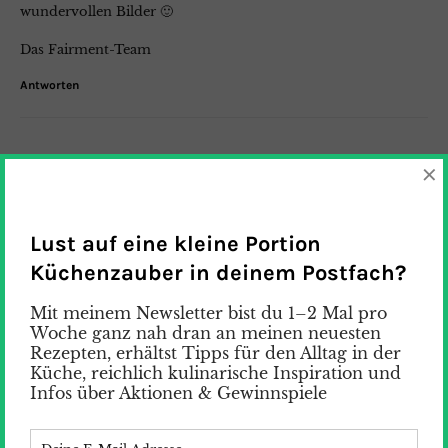
wundervollen Bilder 🙂
Das Fairment-Team
Antworten
susann
×
2. Oktober 2017
Lieber Leon,
Lust auf eine kleine Portion
gerne doch und vielen Dank für dein Kommentar. Mein
SCOBY produziert wie verrückt Babies 😉
Küchenzauber in deinem Postfach?
Herzliche Grüße
Mit meinem Newsletter bist du 1–2 Mal pro
Woche ganz nah dran an meinen neuesten
Susan
Rezepten, erhältst Tipps für den Alltag in der
Küche, reichlich kulinarische Inspiration und
Infos über Aktionen & Gewinnspiele
Kombucha Zweitfermentierung - Labsalliebe