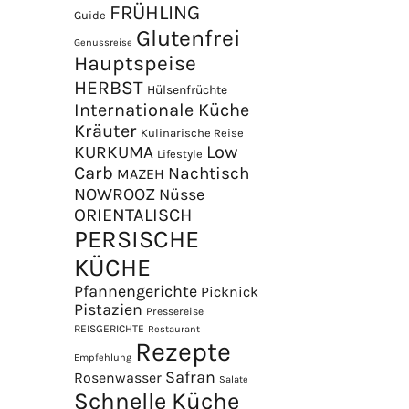
FRÜHLING
Guide
Glutenfrei
Genussreise
Hauptspeise
HERBST
Hülsenfrüchte
Internationale Küche
Kräuter
Kulinarische Reise
Low
KURKUMA
Lifestyle
Carb
Nachtisch
MAZEH
NOWROOZ
Nüsse
×
ORIENTALISCH
PERSISCHE
KÜCHE
Pfannengerichte
Picknick
Pistazien
Pressereise
REISGERICHTE
Restaurant
Rezepte
Empfehlung
Safran
Rosenwasser
Salate
Schnelle Küche