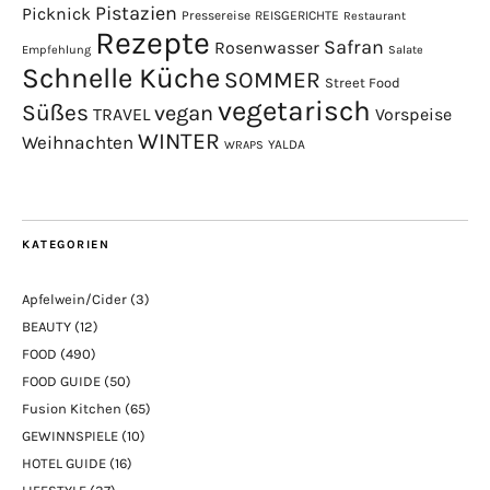
Pistazien
Picknick
Pressereise
REISGERICHTE
Restaurant
Rezepte
Safran
Rosenwasser
Empfehlung
Salate
Schnelle Küche
SOMMER
Street Food
vegetarisch
Süßes
vegan
TRAVEL
Vorspeise
WINTER
Weihnachten
YALDA
WRAPS
KATEGORIEN
Apfelwein/Cider
(3)
BEAUTY
(12)
FOOD
(490)
FOOD GUIDE
(50)
Fusion Kitchen
(65)
GEWINNSPIELE
(10)
HOTEL GUIDE
(16)