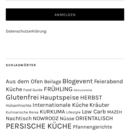
Datenschutzerklärung
SCHLAGWÖRTER
Blogevent
Aus dem Ofen
Feierabend
Beilage
FRÜHLING
Küche
Food Guide
Genussreise
Glutenfrei
Hauptspeise
HERBST
Internationale Küche
Kräuter
Hülsenfrüchte
Low Carb
KURKUMA
MAZEH
Kulinarische Reise
Lifestyle
NOWROOZ
ORIENTALISCH
Nachtisch
Nüsse
PERSISCHE KÜCHE
Pfannengerichte