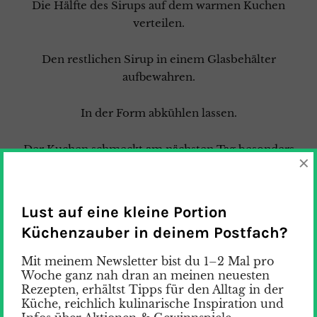
Die Hälfte des Sirups auf dem warmen Kuchen
verteilen.
Den restlichen Sirup in einem Glasbehälter
aufbewahren.
In der Form abkühlen lassen.
Der Kuchen schmeckt am nächsten Tag besonders
×
schön saftig.
So hat der Sirup Zeit, richtig schön durchzuziehen.
Lust auf eine kleine Portion
Küchenzauber in deinem Postfach?
Er schmeckt aber auch am selben Tag super lecker.
Mit meinem Newsletter bist du 1–2 Mal pro
Woche ganz nah dran an meinen neuesten
Sobald der Kuchen ausgekühlt ist, aus der Form
Rezepten, erhältst Tipps für den Alltag in der
nehmen.
Küche, reichlich kulinarische Inspiration und