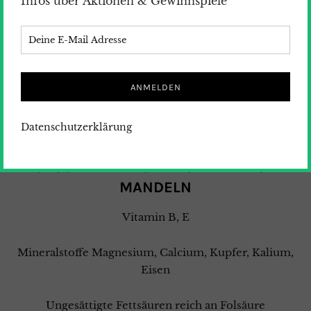
Infos über Aktionen & Gewinnspiele
Den restlichen Sirup auf dem Sahnejoghurt verteilen
und zum Kuchen servieren.
Wenn du magst, kannst du den Kuchen als Dessert
mit Orangeneis servieren.
Datenschutzerklärung
GESUNDHEITLICHE VORTEILE VON
MANDELN
Vitamin B, E
Mineralstoffe Magnesium, Calcium, Kupfer, Kalium,
Eisen
Ungesättigte Fettsäuren reich an Folsäure