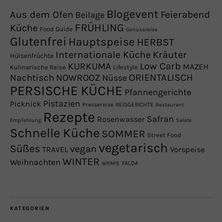
Blogevent
Aus dem Ofen
Feierabend
Beilage
FRÜHLING
Küche
Food Guide
Genussreise
Glutenfrei
Hauptspeise
HERBST
Internationale Küche
Kräuter
Hülsenfrüchte
Low Carb
KURKUMA
MAZEH
Kulinarische Reise
Lifestyle
NOWROOZ
ORIENTALISCH
Nachtisch
Nüsse
PERSISCHE KÜCHE
Pfannengerichte
Pistazien
Picknick
Pressereise
REISGERICHTE
Restaurant
Rezepte
Safran
Rosenwasser
Empfehlung
Salate
Schnelle Küche
SOMMER
Street Food
vegetarisch
Süßes
vegan
TRAVEL
Vorspeise
WINTER
Weihnachten
YALDA
WRAPS
KATEGORIEN