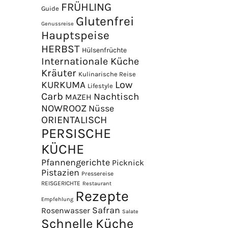
FRÜHLING
Guide
Glutenfrei
Genussreise
Hauptspeise
HERBST
Hülsenfrüchte
Internationale Küche
Kräuter
Kulinarische Reise
Low
KURKUMA
Lifestyle
Carb
Nachtisch
MAZEH
NOWROOZ
Nüsse
×
ORIENTALISCH
PERSISCHE
KÜCHE
Pfannengerichte
Picknick
Pistazien
Pressereise
REISGERICHTE
Restaurant
Rezepte
Empfehlung
Safran
Rosenwasser
Salate
Schnelle Küche