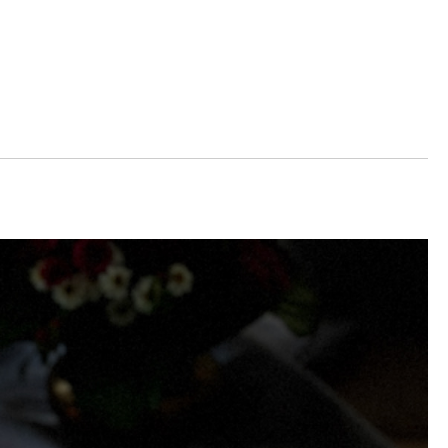
Lust auf eine kleine Portion
Küchenzauber in deinem Postfach?
Mit meinem Newsletter bist du 1–2 Mal pro Woche
ganz nah dran an meinen neuesten Rezepten,
erhältst Tipps für den Alltag in der Küche, reichlich
kulinarische Inspiration und Infos über Aktionen &