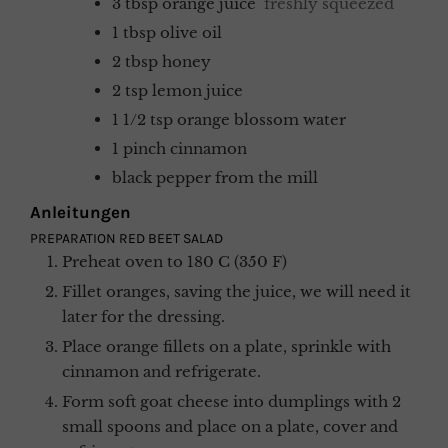
3
tbsp
orange juice
freshly squeezed
1
tbsp
olive oil
2
tbsp
honey
2
tsp
lemon juice
1 1/2
tsp
orange blossom water
1
pinch
cinnamon
black pepper from the mill
Anleitungen
PREPARATION RED BEET SALAD
Preheat oven to 180 C (350 F)
Fillet oranges, saving the juice, we will need it
later for the dressing.
Place orange fillets on a plate, sprinkle with
cinnamon and refrigerate.
Form soft goat cheese into dumplings with 2
small spoons and place on a plate, cover and