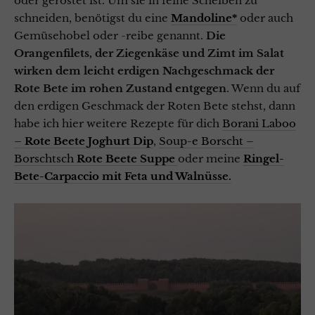
oder geröstet ist. Um sie in feine Scheiben zu
schneiden, benötigst du eine
Mandoline*
oder auch
Gemüsehobel oder -reibe genannt.
Die
Orangenfilets, der Ziegenkäse und Zimt im Salat
wirken dem leicht erdigen Nachgeschmack der
Rote Bete im rohen Zustand entgegen
. Wenn du auf
den erdigen Geschmack der Roten Bete stehst, dann
habe ich hier weitere Rezepte für dich
Borani Laboo
–
Rote Beete Joghurt Dip
,
Soup-e Borscht –
Borschtsch
Rote Beete Suppe
oder meine
Ringel-
Bete-Carpaccio mit Feta und Walnüsse.