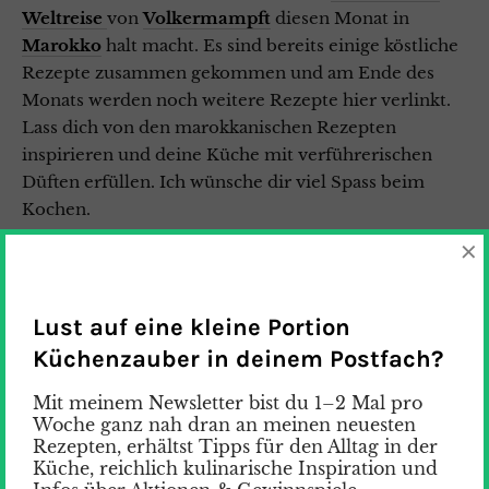
Weltreise
von
Volkermampft
diesen Monat in
Marokko
halt macht. Es sind bereits einige köstliche
Rezepte zusammen gekommen und am Ende des
Monats werden noch weitere Rezepte hier verlinkt.
Lass dich von den marokkanischen Rezepten
inspirieren und deine Küche mit verführerischen
Düften erfüllen. Ich wünsche dir viel Spass beim
Kochen.
×
Backmaedchen 1967 mit
Mandel Ghriba
Pane-Bistecca mit
Marokkanisches Fischgericht mit
Couscous und Jogurt Sauce
Lust auf eine kleine Portion
Zimtkringel mit
Marokkanisches Schmorhähnchen
Küchenzauber in deinem Postfach?
Brittas Kochbuch mit
Bunte Gemüsetajine mit
Falafel
Mit meinem Newsletter bist du 1–2 Mal pro
Woche ganz nah dran an meinen neuesten
Küchenmomente mit
Zitronen-Ghriba
Rezepten, erhältst Tipps für den Alltag in der
GoOnTravel mit
Marokkanische Linsensuppe –
Küche, reichlich kulinarische Inspiration und
Harira (vegan)