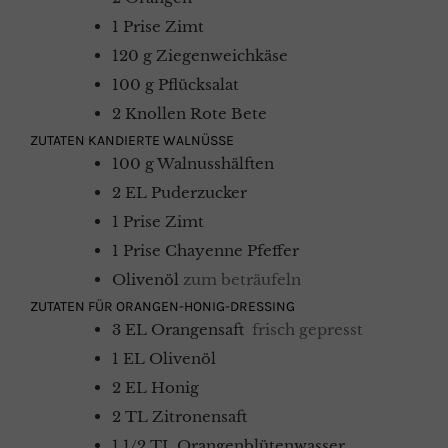
1
Prise
Zimt
120
g
Ziegenweichkäse
100
g
Pflücksalat
2
Knollen
Rote Bete
ZUTATEN KANDIERTE WALNÜSSE
100
g
Walnusshälften
2
EL
Puderzucker
1
Prise
Zimt
1
Prise
Chayenne Pfeffer
Olivenöl
zum beträufeln
ZUTATEN FÜR ORANGEN-HONIG-DRESSING
3
EL
Orangensaft
frisch gepresst
1
EL
Olivenöl
2
EL
Honig
2
TL
Zitronensaft
1 1/2
TL
Orangenblütenwasser