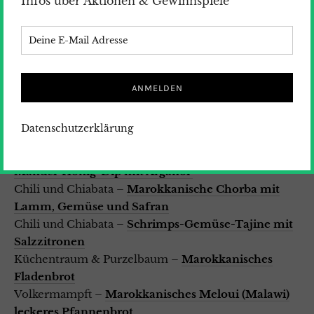
Infos über Aktionen & Gewinnspiele
Mein-dolcevita mit
Marokkanische Ingwer- Kekse
Low-n-slow mit
Dafina aus dem Slowcooker
SalzigSüssLecker mit
Briouats – dreimal lecker
Küchenliebelei mit
Rindfleisch-Tajine mit Datteln
Coffee2Stay mit
Harira:
Marokkanische
Hühnersuppe
Magentratzel
Harira – Marokkanische
Datenschutzerklärung
Kichererbsensuppe mit Lamm
Chili und Chiabata –
Amlou – marokkanischer
Mandel-Honig-Dip mit Arganöl
Chili und Chiabata –
Marokkanische Chorba mit
Lamm, Gemüse und Safran
Chili und Chiabata –
Schrimps-Gemüse-Tajine mit
Salzzitronen
Küchentraum & Purzelbaum –
Marokkanisches
Fladenbrot
Volkermampft –
Marokkanisches Meloui (Malawi)
leckeres Pfannenbrot