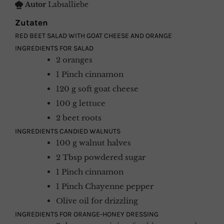
Autor
Labsalliebe
Zutaten
RED BEET SALAD WITH GOAT CHEESE AND ORANGE
INGREDIENTS FOR SALAD
2
oranges
1
Pinch
cinnamon
120
g
soft goat cheese
100
g
lettuce
2
beet roots
INGREDIENTS CANDIED WALNUTS
100
g
walnut halves
2
Tbsp
powdered sugar
1
Pinch
cinnamon
1
Pinch
Chayenne pepper
Olive oil for drizzling
INGREDIENTS FOR ORANGE-HONEY DRESSING