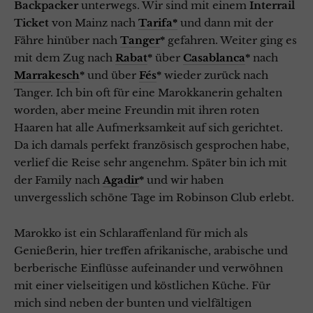
Backpacker
unterwegs. Wir sind mit einem
Interrail
Ticket
von Mainz nach
Tarifa*
und dann mit der
Fähre hinüber nach
Tanger
*
gefahren. Weiter ging es
mit dem Zug nach
Rabat
*
über
Casablanca
*
nach
Marrakesch
*
und über
Fés
*
wieder zurück nach
Tanger. Ich bin oft für eine Marokkanerin gehalten
worden, aber meine Freundin mit ihren roten
Haaren hat alle Aufmerksamkeit auf sich gerichtet.
Da ich damals perfekt französisch gesprochen habe,
verlief die Reise sehr angenehm. Später bin ich mit
der Family nach
Agadir
*
und wir haben
unvergesslich schöne Tage im Robinson Club erlebt.
Marokko ist ein Schlaraffenland für mich als
Genießerin, hier treffen afrikanische, arabische und
berberische Einflüsse aufeinander und verwöhnen
mit einer vielseitigen und köstlichen Küche. Für
mich sind neben der bunten und vielfältigen