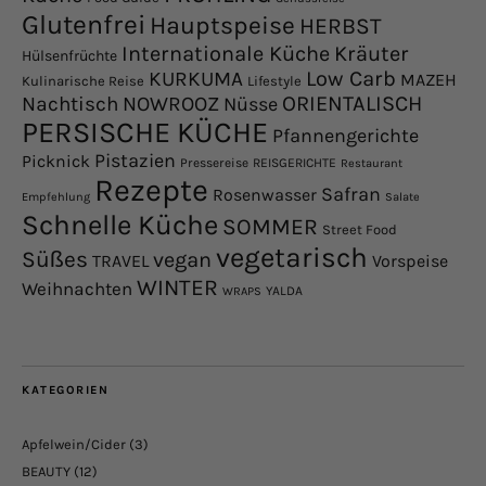
Glutenfrei
Hauptspeise
HERBST
Internationale Küche
Kräuter
Hülsenfrüchte
Low Carb
KURKUMA
MAZEH
Kulinarische Reise
Lifestyle
NOWROOZ
ORIENTALISCH
Nachtisch
Nüsse
PERSISCHE KÜCHE
Pfannengerichte
Pistazien
Picknick
Pressereise
REISGERICHTE
Restaurant
Rezepte
Safran
Rosenwasser
Empfehlung
Salate
Schnelle Küche
SOMMER
Street Food
vegetarisch
Süßes
vegan
TRAVEL
Vorspeise
WINTER
Weihnachten
YALDA
WRAPS
KATEGORIEN
Apfelwein/Cider
(3)
BEAUTY
(12)