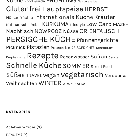
FRÜHLING
Küche
Food Guide
Genussreise
Glutenfrei
Hauptspeise
HERBST
Internationale Küche
Kräuter
Hülsenfrüchte
Low Carb
KURKUMA
MAZEH
Kulinarische Reise
Lifestyle
NOWROOZ
ORIENTALISCH
Nachtisch
Nüsse
PERSISCHE KÜCHE
Pfannengerichte
Pistazien
Picknick
Pressereise
REISGERICHTE
Restaurant
Rezepte
Safran
Rosenwasser
Empfehlung
Salate
Schnelle Küche
SOMMER
Street Food
vegetarisch
Süßes
vegan
TRAVEL
Vorspeise
WINTER
Weihnachten
YALDA
WRAPS
KATEGORIEN
Apfelwein/Cider
(3)
BEAUTY
(12)