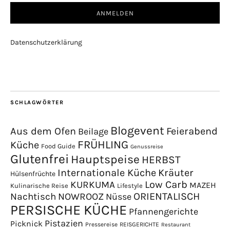
Datenschutzerklärung
SCHLAGWÖRTER
Blogevent
Aus dem Ofen
Feierabend
Beilage
FRÜHLING
Küche
Food Guide
Genussreise
Glutenfrei
Hauptspeise
HERBST
Internationale Küche
Kräuter
Hülsenfrüchte
Low Carb
KURKUMA
MAZEH
Kulinarische Reise
Lifestyle
NOWROOZ
ORIENTALISCH
Nachtisch
Nüsse
PERSISCHE KÜCHE
Pfannengerichte
Pistazien
Picknick
Pressereise
REISGERICHTE
Restaurant