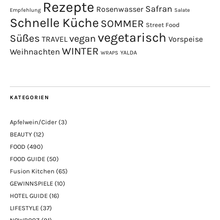
Rezepte
Safran
Rosenwasser
Empfehlung
Salate
Schnelle Küche
SOMMER
Street Food
vegetarisch
Süßes
vegan
TRAVEL
Vorspeise
WINTER
Weihnachten
YALDA
WRAPS
KATEGORIEN
Apfelwein/Cider
(3)
BEAUTY
(12)
FOOD
(490)
FOOD GUIDE
(50)
Fusion Kitchen
(65)
GEWINNSPIELE
(10)
HOTEL GUIDE
(16)
LIFESTYLE
(37)