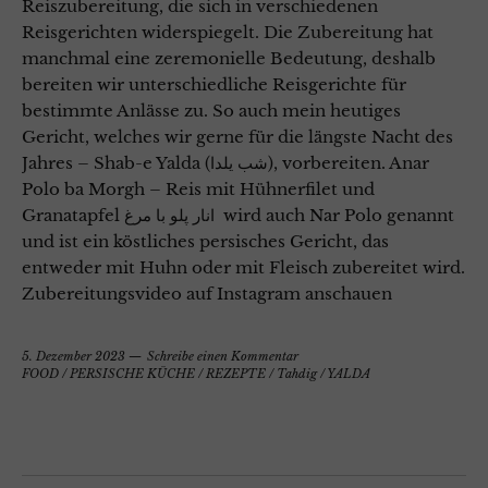
Reiszubereitung, die sich in verschiedenen
Reisgerichten widerspiegelt. Die Zubereitung hat
manchmal eine zeremonielle Bedeutung, deshalb
bereiten wir unterschiedliche Reisgerichte für
bestimmte Anlässe zu. So auch mein heutiges
Gericht, welches wir gerne für die längste Nacht des
Jahres – Shab-e Yalda (شب یلدا), vorbereiten. Anar
Polo ba Morgh – Reis mit Hühnerfilet und
Granatapfel انار پلو با مرغ wird auch Nar Polo genannt
und ist ein köstliches persisches Gericht, das
entweder mit Huhn oder mit Fleisch zubereitet wird.
Zubereitungsvideo auf Instagram anschauen
5. Dezember 2023
Schreibe einen Kommentar
FOOD
/
PERSISCHE KÜCHE
/
REZEPTE
/
Tahdig
/
YALDA