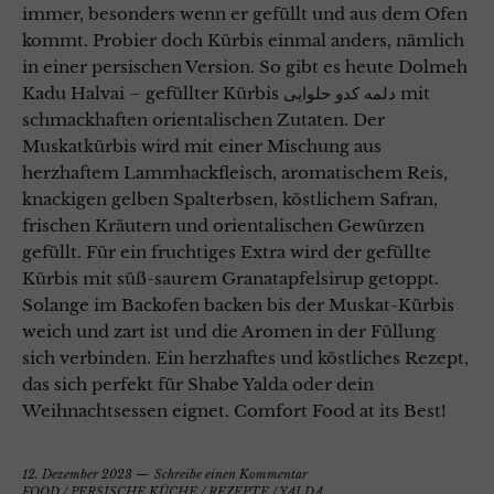
immer, besonders wenn er gefüllt und aus dem Ofen
kommt. Probier doch Kürbis einmal anders, nämlich
in einer persischen Version. So gibt es heute Dolmeh
Kadu Halvai – gefüllter Kürbis دلمه کدو حلوایی mit
schmackhaften orientalischen Zutaten. Der
Muskatkürbis wird mit einer Mischung aus
herzhaftem Lammhackfleisch, aromatischem Reis,
knackigen gelben Spalterbsen, köstlichem Safran,
frischen Kräutern und orientalischen Gewürzen
gefüllt. Für ein fruchtiges Extra wird der gefüllte
Kürbis mit süß-saurem Granatapfelsirup getoppt.
Solange im Backofen backen bis der Muskat-Kürbis
weich und zart ist und die Aromen in der Füllung
sich verbinden. Ein herzhaftes und köstliches Rezept,
das sich perfekt für Shabe Yalda oder dein
Weihnachtsessen eignet. Comfort Food at its Best!
12. Dezember 2023
Schreibe einen Kommentar
FOOD
/
PERSISCHE KÜCHE
/
REZEPTE
/
YALDA