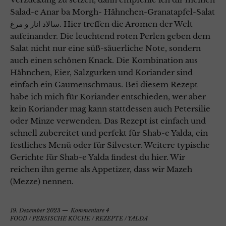
Salad-e Anar ba Morgh- Hähnchen-Granatapfel-Salat
سالاد انار و مرغ. Hier treffen die Aromen der Welt
aufeinander. Die leuchtend roten Perlen geben dem
Salat nicht nur eine süß-säuerliche Note, sondern
auch einen schönen Knack. Die Kombination aus
Hähnchen, Eier, Salzgurken und Koriander sind
einfach ein Gaumenschmaus. Bei diesem Rezept
habe ich mich für Koriander entschieden, wer aber
kein Koriander mag kann stattdessen auch Petersilie
oder Minze verwenden. Das Rezept ist einfach und
schnell zubereitet und perfekt für Shab-e Yalda, ein
festliches Menü oder für Silvester. Weitere typische
Gerichte für Shab-e Yalda findest du hier. Wir
reichen ihn gerne als Appetizer, dass wir Mazeh
(Mezze) nennen.
19. Dezember 2023
Kommentare 4
FOOD
/
PERSISCHE KÜCHE
/
REZEPTE
/
YALDA