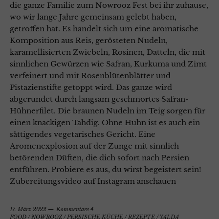
die ganze Familie zum Nowrooz Fest bei ihr zuhause,
wo wir lange Jahre gemeinsam gelebt haben,
getroffen hat. Es handelt sich um eine aromatische
Komposition aus Reis, gerösteten Nudeln,
karamellisierten Zwiebeln, Rosinen, Datteln, die mit
sinnlichen Gewürzen wie Safran, Kurkuma und Zimt
verfeinert und mit Rosenblütenblätter und
Pistazienstifte getoppt wird. Das ganze wird
abgerundet durch langsam geschmortes Safran-
Hühnerfilet. Die braunen Nudeln im Teig sorgen für
einen knackigen Tahdig. Ohne Huhn ist es auch ein
sättigendes vegetarisches Gericht. Eine
Aromenexplosion auf der Zunge mit sinnlich
betörenden Düften, die dich sofort nach Persien
entführen. Probiere es aus, du wirst begeistert sein!
Zubereitungsvideo auf Instagram anschauen
17. März 2022
Kommentare 4
FOOD
/
NOWROOZ
/
PERSISCHE KÜCHE
/
REZEPTE
/
YALDA