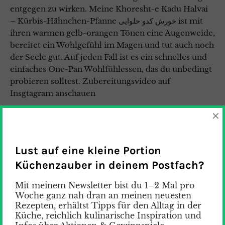
entgegen zu wirken. Meine Khoresht-e Kadu Halvai
– Kürbis-Hähnchen-Pfanne خورش کدو حلوایی ist mit
ihren warmen gelb-orangen Tönen eine Augenweide,
bereitet ein Wohlgefühl im Magen und tut auch noch
der Seele gut. Auf jeden Fall ist es ein schnelles und
einfaches One-Pan Wohlfühlessen, das du unbedingt
probieren solltest. Zubereitungsvideo auf
Insgtagram anschauen
×
24. September 2023
Kommentare 4
FOOD
/
PERSISCHE KÜCHE
/
REZEPTE
/
YALDA
Lust auf eine kleine Portion
Küchenzauber in deinem Postfach?
Mit meinem Newsletter bist du 1–2 Mal pro
Woche ganz nah dran an meinen neuesten
Rezepten, erhältst Tipps für den Alltag in der
Küche, reichlich kulinarische Inspiration und