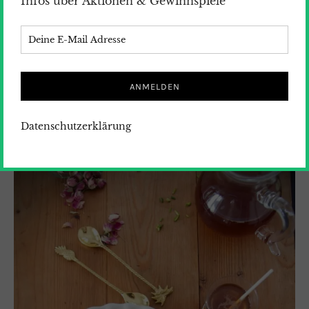
Infos über Aktionen & Gewinnspiele
26. Februar 2023
Kommentare 10
FOOD
/
Fusion Kitchen
/
NOWROOZ
/
REZEPTE
Datenschutzerklärung