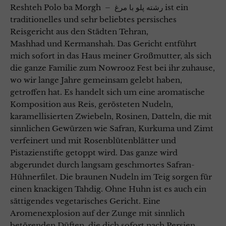
Reshteh Polo ba Morgh – رشته پلو با مرغ ist ein
traditionelles und sehr beliebtes persisches
Reisgericht aus den Städten Tehran,
Mashhad und Kermanshah. Das Gericht entführt
mich sofort in das Haus meiner Großmutter, als sich
die ganze Familie zum Nowrooz Fest bei ihr zuhause,
wo wir lange Jahre gemeinsam gelebt haben,
getroffen hat. Es handelt sich um eine aromatische
Komposition aus Reis, gerösteten Nudeln,
karamellisierten Zwiebeln, Rosinen, Datteln, die mit
sinnlichen Gewürzen wie Safran, Kurkuma und Zimt
verfeinert und mit Rosenblütenblätter und
Pistazienstifte getoppt wird. Das ganze wird
abgerundet durch langsam geschmortes Safran-
Hühnerfilet. Die braunen Nudeln im Teig sorgen für
einen knackigen Tahdig. Ohne Huhn ist es auch ein
sättigendes vegetarisches Gericht. Eine
Aromenexplosion auf der Zunge mit sinnlich
betörenden Düften, die dich sofort nach Persien