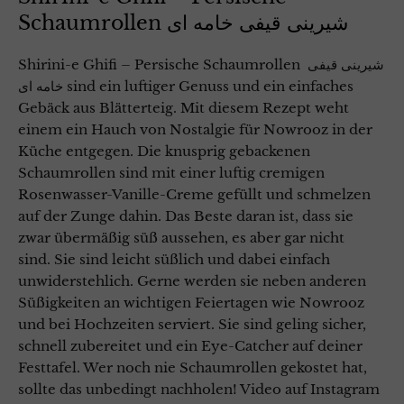
Schaumrollen شیرینی قیفی خامه ای
Shirini-e Ghifi – Persische Schaumrollen شیرینی قیفی
خامه ای sind ein luftiger Genuss und ein einfaches
Gebäck aus Blätterteig. Mit diesem Rezept weht
einem ein Hauch von Nostalgie für Nowrooz in der
Küche entgegen. Die knusprig gebackenen
Schaumrollen sind mit einer luftig cremigen
Rosenwasser-Vanille-Creme gefüllt und schmelzen
auf der Zunge dahin. Das Beste daran ist, dass sie
zwar übermäßig süß aussehen, es aber gar nicht
sind. Sie sind leicht süßlich und dabei einfach
unwiderstehlich. Gerne werden sie neben anderen
Süßigkeiten an wichtigen Feiertagen wie Nowrooz
und bei Hochzeiten serviert. Sie sind geling sicher,
schnell zubereitet und ein Eye-Catcher auf deiner
Festtafel. Wer noch nie Schaumrollen gekostet hat,
sollte das unbedingt nachholen! Video auf Instagram