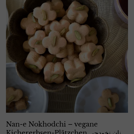
Nan-e Nokhodchi – vegane
Kichererbsen-Plätzchen نان نخودچی