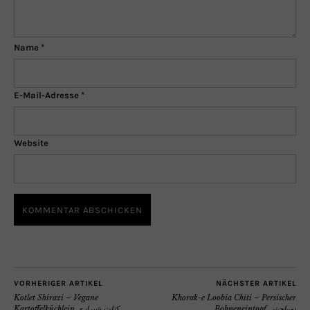
Name
*
E-Mail-Adresse
*
Website
VORHERIGER ARTIKEL
NÄCHSTER ARTIKEL
Kotlet Shirazi – Vegane
Khorak-e Loobia Chiti – Persischer
Bohneneintopf لوبیاچیتی
Kartoffelküchlein کتلت شیرازی