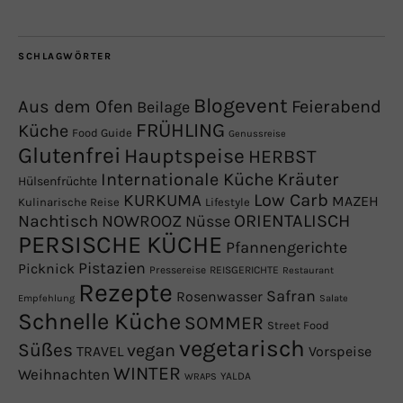
SCHLAGWÖRTER
Blogevent
Aus dem Ofen
Feierabend
Beilage
FRÜHLING
Küche
Food Guide
Genussreise
Glutenfrei
Hauptspeise
HERBST
Internationale Küche
Kräuter
Hülsenfrüchte
Low Carb
KURKUMA
MAZEH
Kulinarische Reise
Lifestyle
NOWROOZ
ORIENTALISCH
Nachtisch
Nüsse
PERSISCHE KÜCHE
Pfannengerichte
Pistazien
Picknick
Pressereise
REISGERICHTE
Restaurant
Rezepte
Safran
Rosenwasser
Empfehlung
Salate
Schnelle Küche
SOMMER
Street Food
vegetarisch
Süßes
vegan
TRAVEL
Vorspeise
WINTER
Weihnachten
YALDA
WRAPS