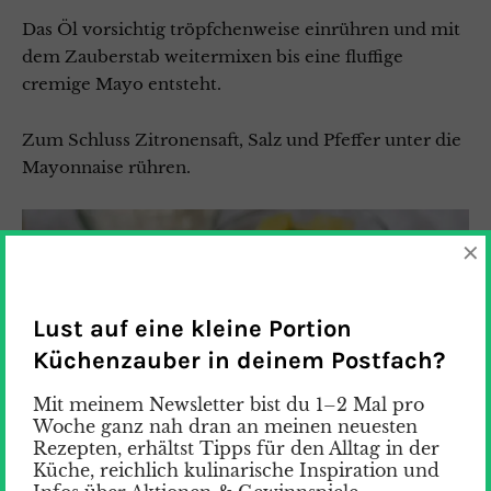
Das Öl vorsichtig tröpfchenweise einrühren und mit
dem Zauberstab weitermixen bis eine fluffige
cremige Mayo entsteht.
Zum Schluss Zitronensaft, Salz und Pfeffer unter die
Mayonnaise rühren.
×
Lust auf eine kleine Portion
Küchenzauber in deinem Postfach?
Mit meinem Newsletter bist du 1–2 Mal pro
Woche ganz nah dran an meinen neuesten
Rezepten, erhältst Tipps für den Alltag in der
Küche, reichlich kulinarische Inspiration und