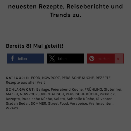
neuesten Rezepte, Reiseberichte und
Trends zu.
Bereits
81
Mal geteilt!
teilen
teilen
merken
81
FOOD
,
NOWROOZ
,
PERSISCHE KÜCHE
,
REZEPTE
,
KATEGORIE:
Rezepte aus aller Welt
Beilage
,
Feierabend Küche
,
FRÜHLING
,
Glutenfrei
,
SCHLAGWORT:
MAZEH
,
NOWROOZ
,
ORIENTALISCH
,
PERSISCHE KÜCHE
,
Picknick
,
Rezepte
,
Russische Küche
,
Salate
,
Schnelle Küche
,
Silvester
,
Sizdah Bedar
,
SOMMER
,
Street Food
,
Vorspeise
,
Weihnachten
,
WRAPS