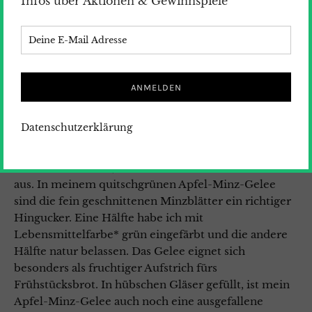
Infos über Aktionen & Gewinnspiele
Apfel-Minz-Gelee
Heute begrüße ich den Herbst mit einem Traum in
grün. Mein köstlicher Apfel-Minz-Gelee macht
Gaumen und Augen gleichermaßen Freude. Ganz
Datenschutzerklärung
ausgefallen kommt es mit Minze daher, die auch
noch für eine gewisse Frische sorgt. Das schmeckt
nicht nur sehr fein, sondern sieht auch noch klasse
aus. In meinem quitschgrünen Apfel-Minz-Gelee
sind die fein geschnittenen Minzblätter ein richtiger
Hingucker. Eine Hälfte habe ich mit
Lebensmittelfarbe* grün eingefärbt und die andere
Hälfte natur belassen. Das Gelee eignet sich
besonders als fruchtiger Aufstrich fürs
Frühstücksbrot. In hübschen Gläser gefüllt, ist mein
Apfel-Minz-Gelee auch noch eine ausgefallene