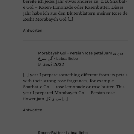
bereite ich jedes Jahr etwas anderes zu, z. B. Sharbat-
e Gol – Rosen-Limonade oder Rosenbutter. Dieses
Jahr habe ich aus den Blütenblättern meiner Rose de
Resht Morabayeh Gol […]
Antworten
Morabayeh Gol - Persian rose petal Jam مربای
گل سرخ - Labsalliebe
9. Juni 2022
[…] year I prepare something different from its petals
with their strong rose fragrances, for example
Sharbat-e Gol – rose lemonade or rose butter. This
year I prepared Morabayeh Gol – Persian rose
flower jam مربای گل […]
Antworten
Rosen-Butter - Labsalliebe