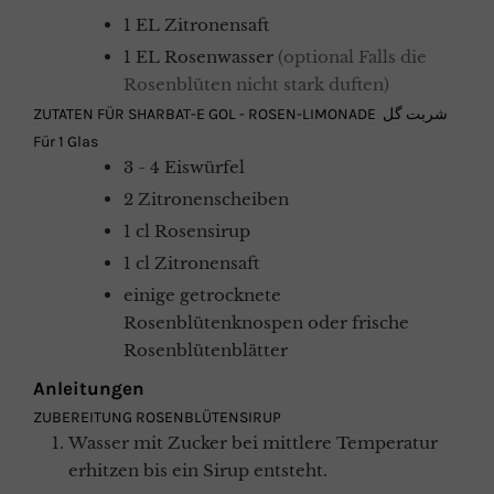
1
EL
Zitronensaft
1
EL
Rosenwasser
(optional Falls die
Rosenblüten nicht stark duften)
ZUTATEN FÜR SHARBAT-E GOL - ROSEN-LIMONADE شربت گل
Für 1 Glas
3 - 4
Eiswürfel
2
Zitronenscheiben
1
cl
Rosensirup
1
cl
Zitronensaft
einige
getrocknete
Rosenblütenknospen oder frische
Rosenblütenblätter
Anleitungen
ZUBEREITUNG ROSENBLÜTENSIRUP
Wasser mit Zucker bei mittlere Temperatur
erhitzen bis ein Sirup entsteht.