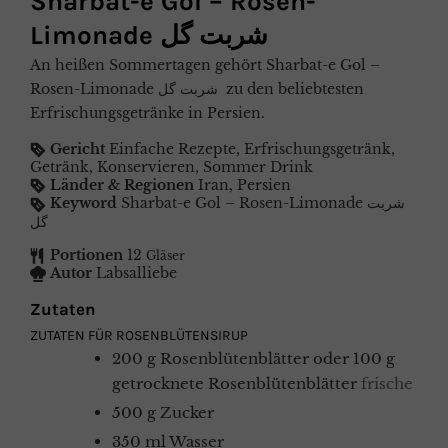
Sharbat-e Gol – Rosen-
Limonade شربت گل
An heißen Sommertagen gehört Sharbat-e Gol –
Rosen-Limonade شربت گل zu den beliebtesten
Erfrischungsgetränke in Persien.
Gericht
Einfache Rezepte, Erfrischungsgetränk,
Getränk, Konservieren, Sommer Drink
Länder & Regionen
Iran, Persien
Keyword
Sharbat-e Gol – Rosen-Limonade شربت
گل
Portionen
12
Gläser
Autor
Labsalliebe
Zutaten
ZUTATEN FÜR ROSENBLÜTENSIRUP
200
g
Rosenblütenblätter oder 100 g
getrocknete Rosenblütenblätter
frische
500
g
Zucker
350
ml
Wasser