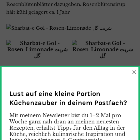
Rosenblütenblätter dazugeben.
Rosenblütensirup
hält kühl gelagert ca. 1 Jahr.
×
ZUTATEN FÜR SHARBAT-E GOL –
ROSEN-LIMONADE شربت گل
Lust auf eine kleine Portion
Küchenzauber in deinem Postfach?
Für 1 Glas
Mit meinem Newsletter bist du 1–2 Mal pro
3 -4 Eiswürfel
Woche ganz nah dran an meinen neuesten
Rezepten, erhältst Tipps für den Alltag in der
Küche, reichlich kulinarische Inspiration und
2 Zitronenscheiben