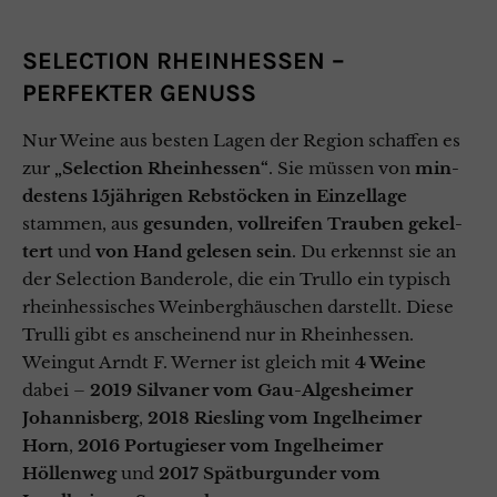
SELECTION RHEINHESSEN –
PERFEKTER GENUSS
Nur Weine aus besten Lagen der Region schaffen es
zur
„Selection Rheinhessen“
. Sie müs­sen von
min­
des­tens 15jährigen Reb­stö­cken in Einzellage
stammen, aus
gesun­den
,
voll­rei­fen Trau­ben gekel­
tert
und
von Hand gele­sen sein
. Du erkennst sie an
der Selection Banderole, die ein Trullo ein typisch
rheinhessisches Weinberghäuschen darstellt. Diese
Trulli gibt es anscheinend nur in Rheinhessen.
Weingut Arndt F. Werner ist gleich mit
4 Weine
dabei –
2019 Silvaner vom Gau-Algesheimer
Johannisberg
,
2018 Riesling vom Ingelheimer
Horn
,
2016 Portugieser vom Ingelheimer
Höllenweg
und
2017 Spätburgunder vom