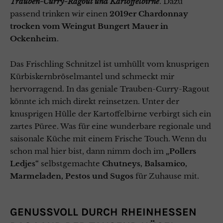
Trauben-Curry-Ragout und Kartoffelbirne
. Dazu
passend trinken wir einen
2019er Chardonnay
trocken vom Weingut Bungert Mauer in
Ockenheim
.
Das Frischling Schnitzel ist umhüllt vom knusprigen
Kürbiskernbröselmantel und schmeckt mir
hervorragend. In das geniale Trauben-Curry-Ragout
könnte ich mich direkt reinsetzen. Unter der
knusprigen Hülle der Kartoffelbirne verbirgt sich ein
zartes Püree. Was für eine wunderbare regionale und
saisonale Küche mit einem Frische Touch. Wenn du
schon mal hier bist, dann nimm doch im
„Pollers
Ledjes“
selbstgemachte
Chutneys, Balsamico,
Marmeladen, Pestos und Sugos
für Zuhause mit.
GENUSSVOLL DURCH RHEINHESSEN