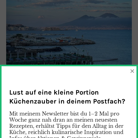
×
Lust auf eine kleine Portion
Küchenzauber in deinem Postfach?
Mit meinem Newsletter bist du 1–2 Mal pro
Woche ganz nah dran an meinen neuesten
Genussreise durch Kampanien –
Rezepten, erhältst Tipps für den Alltag in der
Von Neapel bis Paestum mit der
Küche, reichlich kulinarische Inspiration und