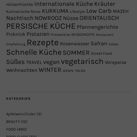
Internationale Küche
Kräuter
Hülsenfrüchte
Low Carb
KURKUMA
MAZEH
Kulinarische Reise
Lifestyle
NOWROOZ
ORIENTALISCH
Nachtisch
Nüsse
PERSISCHE KÜCHE
Pfannengerichte
Pistazien
Picknick
Pressereise
REISGERICHTE
Restaurant
Rezepte
Safran
Rosenwasser
Empfehlung
Salate
Schnelle Küche
SOMMER
Street Food
vegetarisch
Süßes
vegan
TRAVEL
Vorspeise
WINTER
Weihnachten
YALDA
WRAPS
KATEGORIEN
Apfelwein/Cider
(3)
BEAUTY
(12)
FOOD
(490)
FOOD GUIDE
(50)