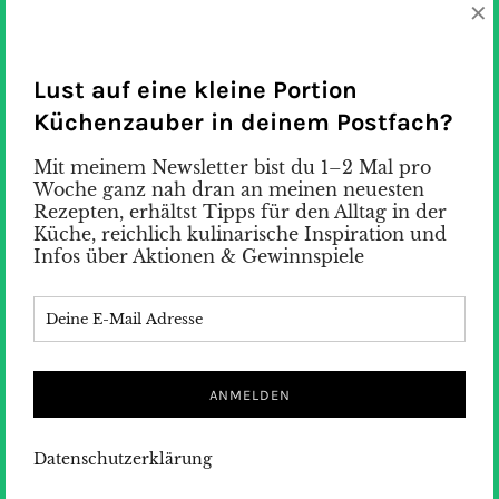
×
Lust auf eine kleine Portion
Küchenzauber in deinem Postfach?
Mit meinem Newsletter bist du 1–2 Mal pro
Woche ganz nah dran an meinen neuesten
Rezepten, erhältst Tipps für den Alltag in der
Mallorca – Bar Esperanza in Ses
Küche, reichlich kulinarische Inspiration und
Covetes
Infos über Aktionen & Gewinnspiele
Nach einem tollen Strandtag an der Playa Ses
Covetes waren wir in der Bar Esperanza. Hier stimmt
einfach alles, eine coole Location, ungezwungene
Ambiente, Meerblick, leckeres Essen, hervorragende
Weine, Cocktails, selbstgemachte Eis-Tees, chillige
Musik und der Service durch ein absolut
Datenschutzerklärung
sympathisches Team. Ein schöner Ort um die
romantische Abendstimmung zu genießen.