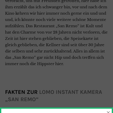
verbracht, uns mit Freunden getroffen, hier habe ich
ihm erzählt das ich schwanger bin, vor und nach dem
Kino kehren wir hier immer noch gerne ein und und
und, ich könnte noch viele weitere schöne Momente
aufzählen. Das Restaurant „San Remo“ ist Kult und
hat den Charme von vor 28 Jahren nicht verloren, die
Zeit ist hier stehen geblieben, die Speisekarte ist
gleich geblieben, die Kellner sind seit über 30 Jahre
die selben und sehr zurückhaltend. Alles in allem ist
das „San Remo“ gar nicht Hip und doch treffen sich
immer noch die Hippster hier.
FAKTEN ZUR
LOMO INSTANT KAMERA
„SAN REMO“
Die Kamera kommt in einem coolem Retro-Style
×