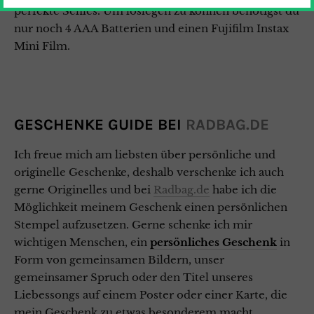
perfekte Selfies. Um loslegen zu können benötigst du
nur noch 4 AAA Batterien und einen Fujifilm Instax
Mini Film.
GESCHENKE GUIDE BEI
RADBAG.DE
Ich freue mich am liebsten über persönliche und
originelle Geschenke, deshalb verschenke ich auch
gerne Originelles und bei
Radbag.de
habe ich die
Möglichkeit meinem Geschenk einen persönlichen
Stempel aufzusetzen. Gerne schenke ich mir
wichtigen Menschen, ein
persönliches
Geschenk
in
Form von gemeinsamen Bildern, unser
gemeinsamer Spruch oder den Titel unseres
Liebessongs auf einem Poster oder einer Karte, die
mein Geschenk zu etwas besonderem macht.