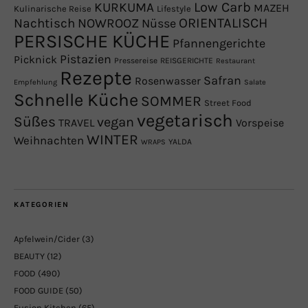
Low Carb
KURKUMA
MAZEH
Kulinarische Reise
Lifestyle
NOWROOZ
ORIENTALISCH
Nachtisch
Nüsse
PERSISCHE KÜCHE
Pfannengerichte
Pistazien
Picknick
Pressereise
REISGERICHTE
Restaurant
Rezepte
Safran
Rosenwasser
Empfehlung
Salate
Schnelle Küche
SOMMER
Street Food
vegetarisch
Süßes
vegan
TRAVEL
Vorspeise
WINTER
Weihnachten
YALDA
WRAPS
KATEGORIEN
Apfelwein/Cider
(3)
BEAUTY
(12)
FOOD
(490)
FOOD GUIDE
(50)
Fusion Kitchen
(65)