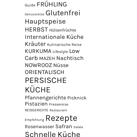
FRÜHLING
Guide
Glutenfrei
Genussreise
Hauptspeise
HERBST
Hülsenfrüchte
Internationale Küche
Kräuter
Kulinarische Reise
Low
KURKUMA
Lifestyle
Carb
Nachtisch
MAZEH
NOWROOZ
Nüsse
×
ORIENTALISCH
PERSISCHE
KÜCHE
Pfannengerichte
Picknick
Pistazien
Pressereise
REISGERICHTE
Restaurant
Rezepte
Empfehlung
Safran
Rosenwasser
Salate
Schnelle Küche