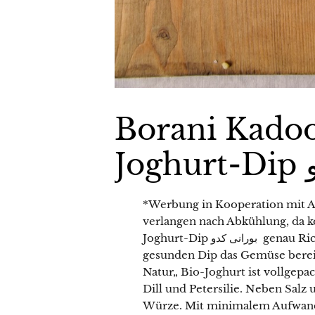
Borani Kadoo
J
*Werbung in Kooperation mit 
verlangen nach Abkühlung, da 
Joghurt-Dip بورانی کدو genau Richtig. Das Beste ist, dass in meinem einfachen und
gesunden Dip das Gemüse bereit
Natur„ Bio-Joghurt ist vollgepa
Dill und Petersilie. Neben Salz 
Würze. Mit minimalem Aufwand 