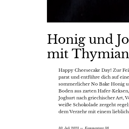
Honig und Jo
mit Thymia
Happy Cheesecake Day! Zur Feier
parat und entführe dich auf ein
sommerlicher No Bake Honig un
Boden aus zarten Hafer-Keksen,
Joghurt nach griechischer Art, 
weiße Schokolade zergeht regelr
dem Verzehr mit einem lieblic
30. Juli 2023
Kommentare 38