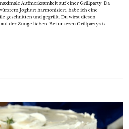
 maximale Aufmerksamkeit auf einer Grillparty. Da
ewürztem Joghurt harmonisiert, habe ich eine
le geschnitten und gegrillt. Du wirst diesen
auf der Zunge lieben. Bei unseren Grillpartys ist
Lust auf eine kleine Portion
Küchenzauber in deinem Postfach?
Mit meinem Newsletter bist du 1–2 Mal pro Woche
ganz nah dran an meinen neuesten Rezepten,
erhältst Tipps für den Alltag in der Küche, reichlich
kulinarische Inspiration und Infos über Aktionen &