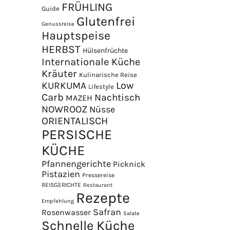
FRÜHLING
Guide
Glutenfrei
Genussreise
Hauptspeise
HERBST
Hülsenfrüchte
Internationale Küche
Kräuter
Kulinarische Reise
Low
KURKUMA
Lifestyle
Carb
Nachtisch
MAZEH
NOWROOZ
Nüsse
×
ORIENTALISCH
PERSISCHE
KÜCHE
Pfannengerichte
Picknick
Pistazien
Pressereise
REISGERICHTE
Restaurant
Rezepte
Empfehlung
Safran
Rosenwasser
Salate
Schnelle Küche