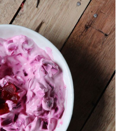
Lust auf eine kleine Portion
Küchenzauber in deinem Postfach?
Mit meinem Newsletter bist du 1–2 Mal pro Woche
ganz nah dran an meinen neuesten Rezepten,
erhältst Tipps für den Alltag in der Küche, reichlich
kulinarische Inspiration und Infos über Aktionen &