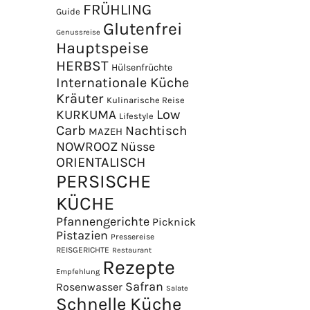
FRÜHLING
Guide
Glutenfrei
Genussreise
Hauptspeise
HERBST
Hülsenfrüchte
Internationale Küche
Kräuter
Kulinarische Reise
Low
KURKUMA
Lifestyle
Carb
Nachtisch
MAZEH
NOWROOZ
Nüsse
×
ORIENTALISCH
PERSISCHE
KÜCHE
Pfannengerichte
Picknick
Pistazien
Pressereise
REISGERICHTE
Restaurant
Rezepte
Empfehlung
Safran
Rosenwasser
Salate
Schnelle Küche