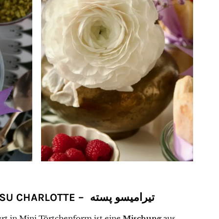
ISU CHARLOTTE –
تیرامیسو پسته
rt in Mini Törtchenform ist eine
Mischung
aus