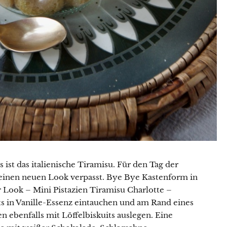
 ist das italienische Tiramisu. Für den Tag der
r einen neuen Look verpasst. Bye Bye Kastenform in
r Look – Mini Pistazien Tiramisu Charlotte –
n ebenfalls mit Löffelbiskuits auslegen. Eine