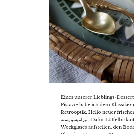
Eines unserer Lieblings-Desserts
Pistazie habe ich dem Klassike
Retrooptik, Hello neuer frische
تیرامیسو پسته . Dafür Löffelbiskuits in Vanille-Essenz eintauchen und am Rand eines
Weckglases aufstellen, den Bode