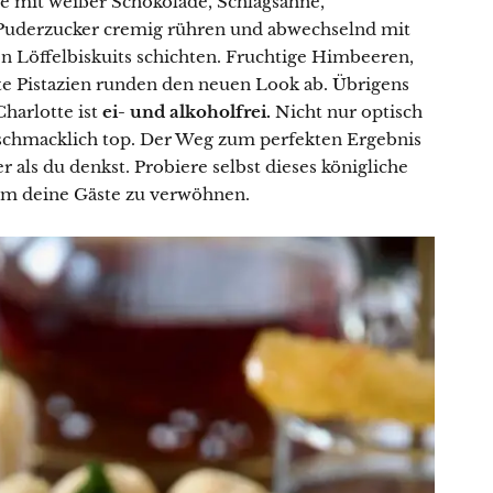
e mit weißer Schokolade, Schlagsahne,
 Puderzucker cremig rühren und abwechselnd mit
n Löffelbiskuits schichten. Fruchtige Himbeeren,
e Pistazien runden den neuen Look ab. Übrigens
harlotte ist
ei- und alkoholfrei.
Nicht nur optisch
schmacklich top. Der Weg zum perfekten Ergebnis
r als du denkst. Probiere selbst dieses königliche
m deine Gäste zu verwöhnen.
Lust auf eine kleine Portion
Küchenzauber in deinem Postfach?
Mit meinem Newsletter bist du 1–2 Mal pro Woche
ganz nah dran an meinen neuesten Rezepten,
erhältst Tipps für den Alltag in der Küche, reichlich
kulinarische Inspiration und Infos über Aktionen &