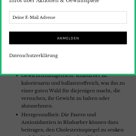
Infos über Aktionen & Gewinnspiele
Antioxidative Eigenschaften: Rhabarber
enthält Antioxidantien wie Anthocyane und
Lutein, die den Körper vor freien Radikalen
schützen und Entzündungen reduzieren.
Knochengesundheit: Aufgrund seines Vitamin-
K-Gehalts kann Rhabarber zur
Knochengesundheit beitragen, indem es die
Datenschutzerklärung
Knochenfestigkeit unterstützt und das Risiko
von Osteoporose verringert.
Gewichtsmanagement: Rhabarber ist
kalorienarm und ballaststoffreich, was ihn zu
einer guten Wahl für diejenigen macht, die
versuchen, ihr Gewicht zu halten oder
abzunehmen.
Herzgesundheit: Die Fasern und
Antioxidantien in Rhabarber können dazu
beitragen, den Cholesterinspiegel zu senken