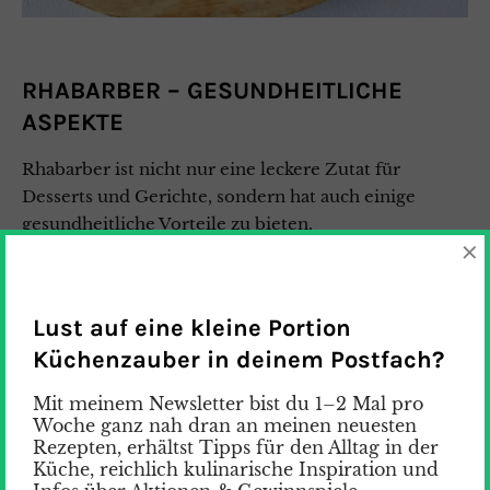
RHABARBER – GESUNDHEITLICHE
ASPEKTE
Rhabarber ist nicht nur eine leckere Zutat für
Desserts und Gerichte, sondern hat auch einige
gesundheitliche Vorteile zu bieten.
×
Reich an Nährstoffen: Rhabarber ist eine gute
Quelle für Vitamin K, das für die
Lust auf eine kleine Portion
Blutgerinnung wichtig ist. Reich an Vitamin C,
Küchenzauber in deinem Postfach?
das das Immunsystem unterstützt und die
Hautgesundheit fördert.
Mit meinem Newsletter bist du 1–2 Mal pro
Ballaststoffreich: Rhabarber ist eine
Woche ganz nah dran an meinen neuesten
Rezepten, erhältst Tipps für den Alltag in der
ausgezeichnete Ballaststoffquelle, was zur
Küche, reichlich kulinarische Inspiration und
Förderung einer gesunden Verdauung beiträgt.