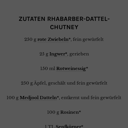
ZUTATEN RHABARBER-DATTEL-
CHUTNEY
250 g
rote Zwiebeln
*
, fein gewürfelt
25 g
Ingwer*
, gerieben
150 ml
Rotweinessig
*
250 g Äpfel, geschält und fein gewürfelt
100 g
Medjool Datteln
*
, entkernt und fein gewürfelt
100 g
Rosinen*
1 TL
Senfkörner
*