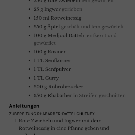
250
g
rote Zwiebeln
fein gewürfelt
25
g
Ingwer
gerieben
150
ml
Rotweinessig
250
g
Äpfel
geschält und fein gewürfelt
100
g
Medjool Datteln
entkernt und
gewürflet
100
g
Rosinen
1
TL
Senfkörner
1
TL
Senfpulver
1
TL
Curry
200
g
Rohrohrzucker
350
g
Rhabarber
in Streifen geschnitten
Anleitungen
ZUBEREITUNG RHABARBER-DATTEL CHUTNEY
Rote Zwiebeln und Ingwer mit dem
Rotweinessig in eine Pfanne geben und